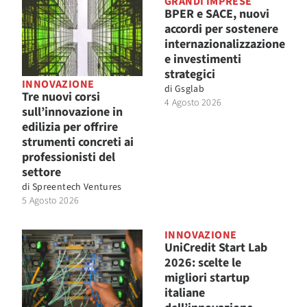
GRANDI IMPRESE
BPER e SACE, nuovi
accordi per sostenere
internazionalizzazione
e investimenti
strategici
INNOVAZIONE
di
Gsglab
Tre nuovi corsi
4 Agosto 2026
sull’innovazione in
edilizia per offrire
strumenti concreti ai
professionisti del
settore
di
Spreentech Ventures
5 Agosto 2026
INNOVAZIONE
UniCredit Start Lab
2026: scelte le
migliori startup
italiane