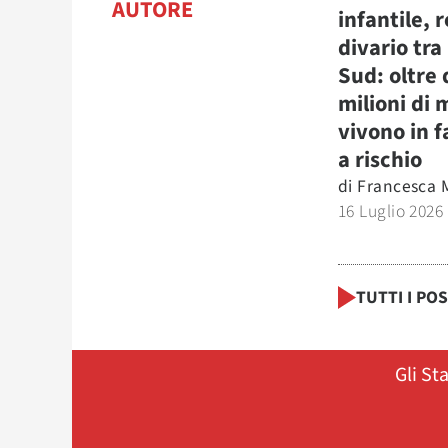
AUTORE
infantile, r
divario tra
Sud: oltre
milioni di 
vivono in f
a rischio
di
Francesca 
16 Luglio 2026
TUTTI I PO
Gli St