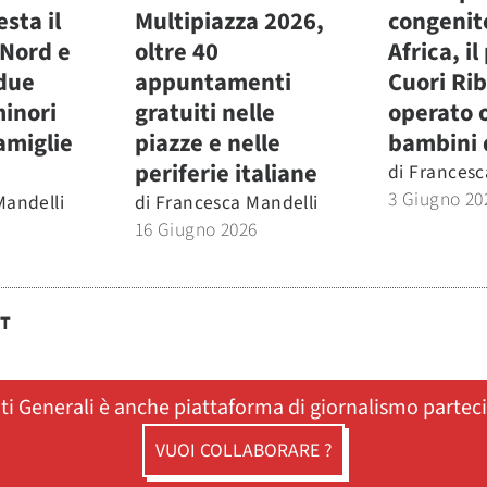
esta il
Multipiazza 2026,
congenit
 Nord e
oltre 40
Africa, i
 due
appuntamenti
Cuori Rib
minori
gratuiti nelle
operato 
amiglie
piazze e nelle
bambini 
periferie italiane
di
Francesc
3 Giugno 20
Mandelli
di
Francesca Mandelli
16 Giugno 2026
ST
ati Generali è anche piattaforma di giornalismo partec
VUOI COLLABORARE ?