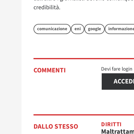
credibilità.
comunicazione
eni
google
informazion
Devi fare logi
COMMENTI
ACCED
DIRITTI
DALLO STESSO
Maltratta