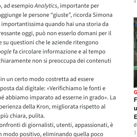
4
nso, ad esempio
Analytics
, importante per
aggiunge le persone “giuste”, ricorda Simona
 è importantissima quando hai una storia da
ressante oggi, può non esserlo domani per il
se su questioni che le aziende ritengono
ogle
fa circolare informazione e al tempo
chiaramente non si preoccupa dei contenuti
in un certo modo costretta ad essere
posta dal digitale: «Verifichiamo le fonti e
hé abbiamo imparato ad esserne in grado». La
F
perienza della Kron, migliorata rispetto al
u
più chiara, pulita.
onfronti di giornalisti, utenti, appassionati, è
d
3
 modo positivo, eliminando quella poco