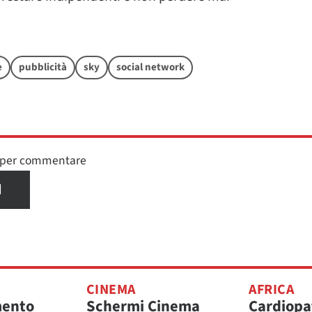
e
pubblicità
sky
social network
n per commentare
I
CINEMA
AFRICA
mento
Schermi Cinema
Cardiopa