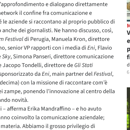
d’approfondimento e dialogano direttamente
l network il confine fra comunicazione e
 le aziende si raccontano al proprio pubblico di
o anche dei giornalisti. Ne hanno discusso, così,
V
m Festival
di Perugia, Manuela Kron, direttore
e
no, senior VP rapporti con i media di
Eni
, Flavio
p
e
Sky
, Simona Panseri, direttore comunicazione
f
 Jacopo Tondelli, direttore de
Gli Stati
d
6
e sponsorizzato da
Eni
, main partner del
Festival
,
a decima) con la missione di raccontare com’è
i zampe, ponendo l’innovazione al centro della
ando novità.
ni – afferma Erika Mandraffino – e ho avuto
nno coinvolto la comunicazione aziendale;
 materia. Abbiamo il grosso privilegio di