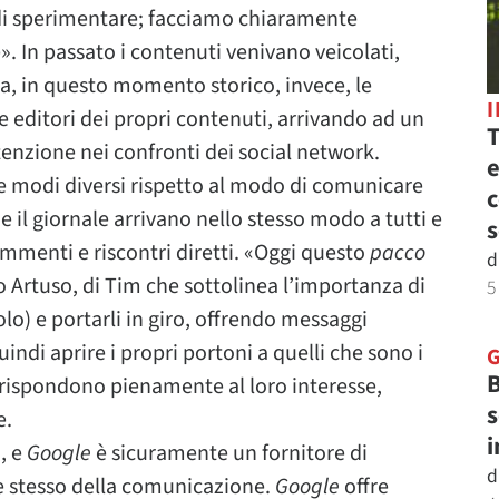
 di sperimentare; facciamo chiaramente
In passato i contenuti venivano veicolati,
ia, in questo momento storico, invece, le
e editori dei propri contenuti, arrivando ad un
T
enzione nei confronti dei social network.
e
 modi diversi rispetto al modo di comunicare
c
e il giornale arrivano nello stesso modo a tutti e
s
mmenti e riscontri diretti. «Oggi questo
pacco
d
Artuso, di Tim che sottolinea l’importanza di
5
lo) e portarli in giro, offrendo messaggi
ndi aprire i propri portoni a quelli che sono i
B
rrispondono pienamente al loro interesse,
s
e.
i
, e
Google
è sicuramente un fornitore di
d
e stesso della comunicazione.
Google
offre