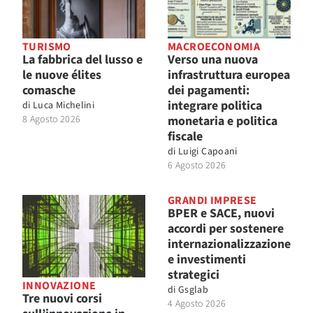
TURISMO
MACROECONOMIA
La fabbrica del lusso e
Verso una nuova
le nuove élites
infrastruttura europea
comasche
dei pagamenti:
integrare politica
di
Luca Michelini
8 Agosto 2026
monetaria e politica
fiscale
di
Luigi Capoani
6 Agosto 2026
GRANDI IMPRESE
BPER e SACE, nuovi
accordi per sostenere
internazionalizzazione
e investimenti
strategici
INNOVAZIONE
di
Gsglab
Tre nuovi corsi
4 Agosto 2026