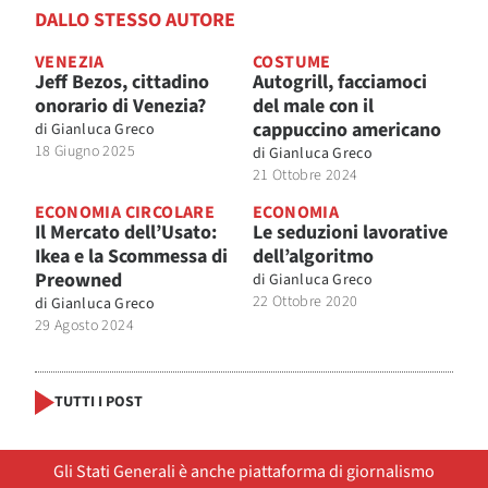
DALLO STESSO AUTORE
VENEZIA
COSTUME
Jeff Bezos, cittadino
Autogrill, facciamoci
onorario di Venezia?
del male con il
cappuccino americano
di
Gianluca Greco
18 Giugno 2025
di
Gianluca Greco
21 Ottobre 2024
ECONOMIA CIRCOLARE
ECONOMIA
Il Mercato dell’Usato:
Le seduzioni lavorative
Ikea e la Scommessa di
dell’algoritmo
Preowned
di
Gianluca Greco
22 Ottobre 2020
di
Gianluca Greco
29 Agosto 2024
TUTTI I POST
Gli Stati Generali è anche piattaforma di giornalismo