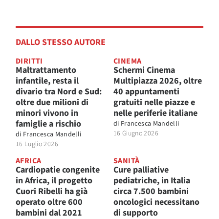
DALLO STESSO AUTORE
DIRITTI
CINEMA
Maltrattamento
Schermi Cinema
infantile, resta il
Multipiazza 2026, oltre
divario tra Nord e Sud:
40 appuntamenti
oltre due milioni di
gratuiti nelle piazze e
minori vivono in
nelle periferie italiane
famiglie a rischio
di
Francesca Mandelli
16 Giugno 2026
di
Francesca Mandelli
16 Luglio 2026
AFRICA
SANITÀ
Cardiopatie congenite
Cure palliative
in Africa, il progetto
pediatriche, in Italia
Cuori Ribelli ha già
circa 7.500 bambini
operato oltre 600
oncologici necessitano
bambini dal 2021
di supporto