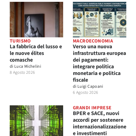
TURISMO
MACROECONOMIA
La fabbrica del lusso e
Verso una nuova
le nuove élites
infrastruttura europea
comasche
dei pagamenti:
integrare politica
di
Luca Michelini
8 Agosto 2026
monetaria e politica
fiscale
di
Luigi Capoani
6 Agosto 2026
GRANDI IMPRESE
BPER e SACE, nuovi
accordi per sostenere
internazionalizzazione
e investimenti