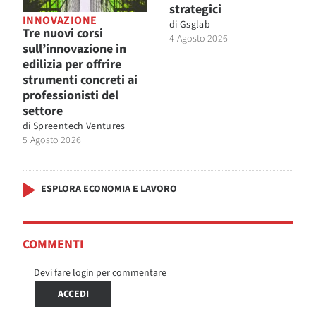
strategici
INNOVAZIONE
di
Gsglab
Tre nuovi corsi
4 Agosto 2026
sull’innovazione in
edilizia per offrire
strumenti concreti ai
professionisti del
settore
di
Spreentech Ventures
5 Agosto 2026
ESPLORA ECONOMIA E LAVORO
COMMENTI
Devi fare login per commentare
ACCEDI