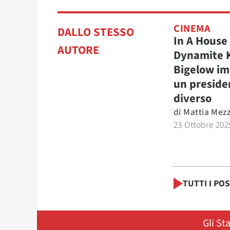
CINEMA
DALLO STESSO
In A House 
AUTORE
Dynamite 
Bigelow i
un preside
diverso
di
Mattia Mezz
23 Ottobre 202
TUTTI I PO
Gli St