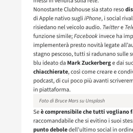
messi in vendita sulla rete.
Nonostante Clubhouse sia stato reso
di
di Apple nativo sugli
iPhone
, i social riv
risiedano nel veicolo audio.
Twitter
e
Te
funzione simile;
Facebook
invece ha imp
implementerà presto novità legate all’
stagno pescoso, tutti si radunano sulle 
blu ideato da
Mark Zuckerberg
e dai suo
chiacchierate
, così come creare e condi
podcast, di cui poco più avanti scriver
in piattaforma.
Foto di Bruce Mars su Unsplash
Se
è comprensibile che tutti vogliano f
raccomandabile che si evitino i suoi stess
punto debole
dell’ultimo social in ordin