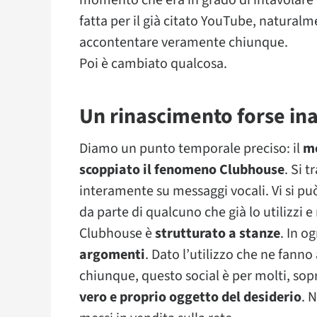
momento che era in grado di intavolare
fatta per il già citato YouTube, naturalm
accontentare veramente chiunque.
Poi è cambiato qualcosa.
Un rinascimento forse ina
Diamo un punto temporale preciso: il
me
scoppiato il fenomeno Clubhouse
. Si t
interamente su messaggi vocali. Vi si p
da parte di qualcuno che già lo utilizzi e 
Clubhouse è
strutturato a stanze
. In o
argomenti
. Dato l’utilizzo che ne fanno
chiunque, questo social è per molti, sop
vero e proprio oggetto del desiderio
. 