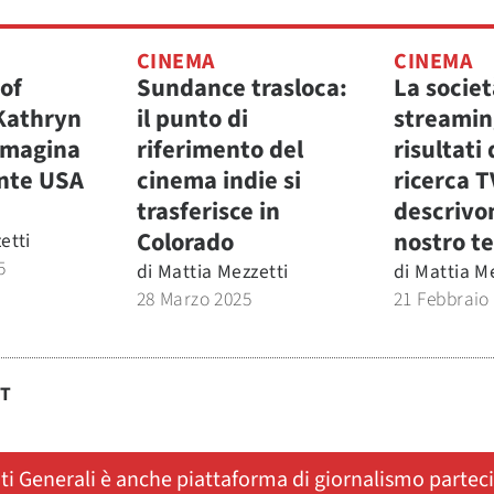
CINEMA
CINEMA
of
Sundance trasloca:
La societ
Kathryn
il punto di
streaming
mmagina
riferimento del
risultati 
nte USA
cinema indie si
ricerca 
trasferisce in
descrivon
Colorado
nostro t
etti
5
di
Mattia Mezzetti
di
Mattia Me
28 Marzo 2025
21 Febbraio
ST
ati Generali è anche piattaforma di giornalismo partec