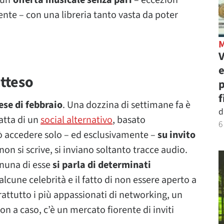
 un’
offerta musicale senza pari
– eccezion
ente – con una libreria tanto vasta da poter
V
e
tteso
p
f
se di febbraio
. Una dozzina di settimane fa è
d
ratta di un
social alternativo
, basato
6
uò accedere solo – ed esclusivamente –
su invito
non si scrive, si inviano soltanto tracce audio.
gnuna di esse
si parla di determinati
 alcune celebrità e il fatto di non essere aperto a
rattutto i più appassionati di networking, un
Non a caso, c’è un mercato fiorente di inviti