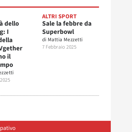
ALTRI SPORT
à dello
Sale la febbre da
: I
Superbowl
della
di
Mattia Mezzetti
7 Febbraio 2025
TVgether
o il
empo
zzetti
 2025
ipativo