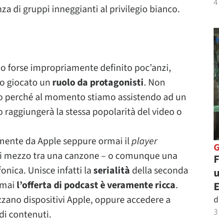
4
nza di gruppi inneggianti al privilegio bianco.
o forse impropriamente definito poc’anzi,
no giocato un
ruolo da protagonisti
. Non
to perché al momento stiamo assistendo ad un
o raggiungerà la stessa popolarità del video o
iamente da Apple seppure ormai il
player
ia di mezzo tra una canzone – o comunque una
F
onica. Unisce infatti la
serialità
della seconda
u
rmai
l’offerta di podcast è veramente ricca
.
ilizzano dispositivi Apple, oppure accedere a
d
3
 di contenuti.