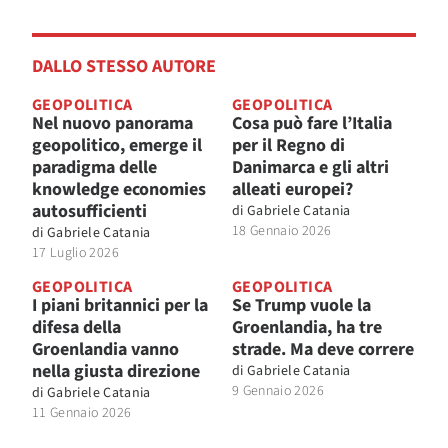
DALLO STESSO AUTORE
GEOPOLITICA
GEOPOLITICA
Nel nuovo panorama
Cosa può fare l’Italia
geopolitico, emerge il
per il Regno di
paradigma delle
Danimarca e gli altri
knowledge economies
alleati europei?
autosufficienti
di
Gabriele Catania
18 Gennaio 2026
di
Gabriele Catania
17 Luglio 2026
GEOPOLITICA
GEOPOLITICA
I piani britannici per la
Se Trump vuole la
difesa della
Groenlandia, ha tre
Groenlandia vanno
strade. Ma deve correre
nella giusta direzione
di
Gabriele Catania
9 Gennaio 2026
di
Gabriele Catania
11 Gennaio 2026