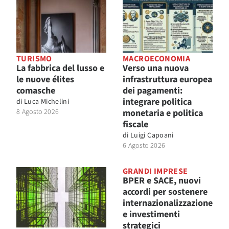
TURISMO
MACROECONOMIA
La fabbrica del lusso e
Verso una nuova
le nuove élites
infrastruttura europea
comasche
dei pagamenti:
integrare politica
di
Luca Michelini
8 Agosto 2026
monetaria e politica
fiscale
di
Luigi Capoani
6 Agosto 2026
GRANDI IMPRESE
BPER e SACE, nuovi
accordi per sostenere
internazionalizzazione
e investimenti
strategici