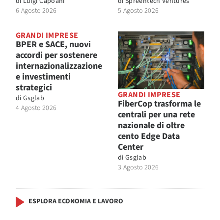
di
Luigi Capoani
di
Spreentech Ventures
6 Agosto 2026
5 Agosto 2026
GRANDI IMPRESE
BPER e SACE, nuovi
accordi per sostenere
internazionalizzazione
e investimenti
strategici
GRANDI IMPRESE
di
Gsglab
FiberCop trasforma le
4 Agosto 2026
centrali per una rete
nazionale di oltre
cento Edge Data
Center
di
Gsglab
3 Agosto 2026
ESPLORA ECONOMIA E LAVORO