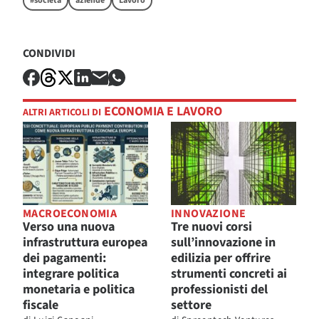
#società
aziende
Lavoro
CONDIVIDI
ECONOMIA E LAVORO
ALTRI ARTICOLI DI
MACROECONOMIA
INNOVAZIONE
Verso una nuova
Tre nuovi corsi
infrastruttura europea
sull’innovazione in
dei pagamenti:
edilizia per offrire
integrare politica
strumenti concreti ai
monetaria e politica
professionisti del
fiscale
settore