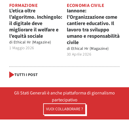
FORMAZIONE
ECONOMIA CIVILE
L’etica oltre
Iannone:
l’algoritmo. Inchingolo:
l’Organizzazione come
il digitale deve
cantiere educativo. Il
migliorare il welfare e
lavoro tra sviluppo
l’equità sociale
umano e responsabilità
civile
di
Ethical Hr (Magazine)
1 Maggio 2026
di
Ethical Hr (Magazine)
30 Aprile 2026
TUTTI I POST
Gli Stati Generali è anche piattaforma di giornalismo
partecipativo
VUOI COLLABORARE ?