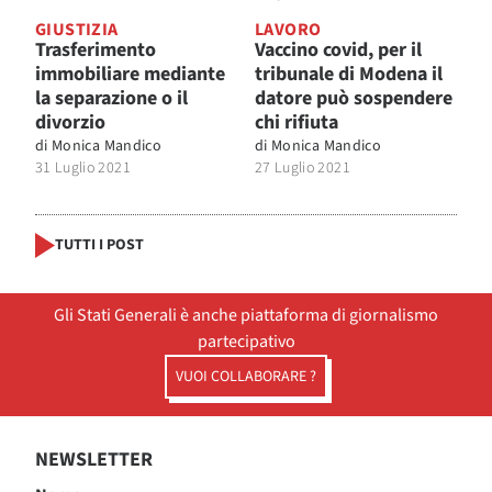
GIUSTIZIA
LAVORO
Trasferimento
Vaccino covid, per il
immobiliare mediante
tribunale di Modena il
la separazione o il
datore può sospendere
divorzio
chi rifiuta
di
Monica Mandico
di
Monica Mandico
31 Luglio 2021
27 Luglio 2021
TUTTI I POST
Gli Stati Generali è anche piattaforma di giornalismo
partecipativo
VUOI COLLABORARE ?
NEWSLETTER