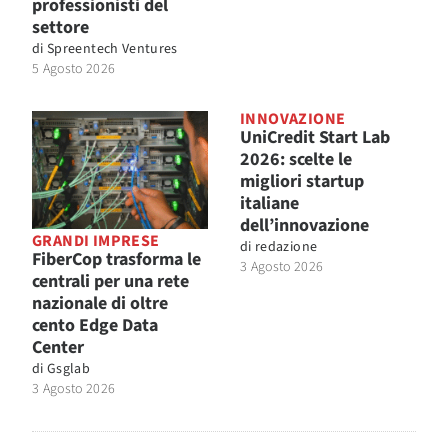
professionisti del
settore
di
Spreentech Ventures
5 Agosto 2026
INNOVAZIONE
UniCredit Start Lab
2026: scelte le
migliori startup
italiane
dell’innovazione
GRANDI IMPRESE
di
redazione
FiberCop trasforma le
3 Agosto 2026
centrali per una rete
nazionale di oltre
cento Edge Data
Center
di
Gsglab
3 Agosto 2026