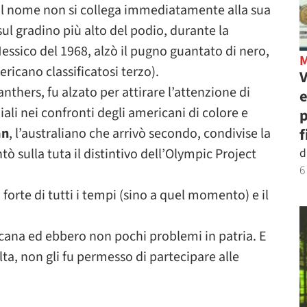
il nome non si collega immediatamente alla sua
sul gradino più alto del podio, durante la
essico del 1968, alzò il pugno guantato di nero,
ricano classificatosi terzo).
V
nthers, fu alzato per attirare l’attenzione di
e
iali nei confronti degli americani di colore e
p
an
, l’australiano che arrivò secondo, condivise la
f
tò sulla tuta il distintivo dell’Olympic Project
d
6
forte di tutti i tempi (sino a quel momento) e il
icana ed ebbero non pochi problemi in patria. E
lta, non gli fu permesso di partecipare alle