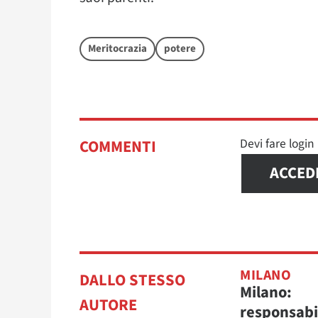
Meritocrazia
potere
Devi fare logi
COMMENTI
ACCED
MILANO
DALLO STESSO
Milano:
AUTORE
responsabil