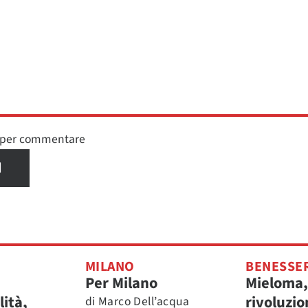
n per commentare
I
MILANO
BENESSE
Per Milano
Mieloma,
ità,
rivoluzio
di
Marco Dell’acqua