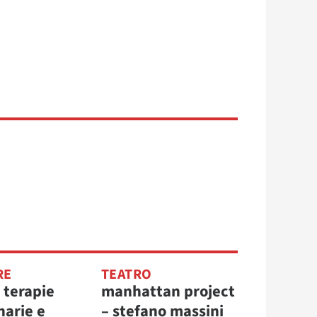
RE
TEATRO
 terapie
manhattan project
narie e
– stefano massini