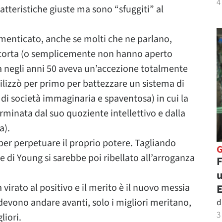
4
atteristiche giuste ma sono “sfuggiti” al
menticato, anche se molti che ne parlano,
a corta (o semplicemente non hanno aperto
negli anni 50 aveva un’accezione totalmente
tilizzò per primo per battezzare un sistema di
 di società immaginaria e spaventosa) in cui la
rminata dal suo quoziente intellettivo e dalla
a).
o per perpetuare il proprio potere. Tagliando
ne di Young si sarebbe poi ribellato all’arroganza
F
u
irato al positivo e il merito è il nuovo messia
 devono andare avanti, solo i migliori meritano,
d
3
liori.