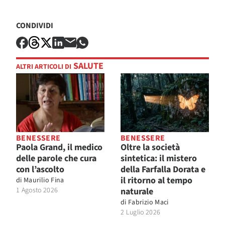
CONDIVIDI
SALUTE
ALTRI ARTICOLI DI
BENESSERE
BENESSERE
Paola Grand, il medico
Oltre la società
delle parole che cura
sintetica: il mistero
con l’ascolto
della Farfalla Dorata e
il ritorno al tempo
di
Maurilio Fina
1 Agosto 2026
naturale
di
Fabrizio Maci
2 Luglio 2026