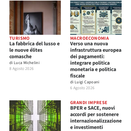
TURISMO
MACROECONOMIA
La fabbrica del lusso e
Verso una nuova
le nuove élites
infrastruttura europea
comasche
dei pagamenti:
integrare politica
di
Luca Michelini
8 Agosto 2026
monetaria e politica
fiscale
di
Luigi Capoani
6 Agosto 2026
GRANDI IMPRESE
BPER e SACE, nuovi
accordi per sostenere
internazionalizzazione
e investimenti