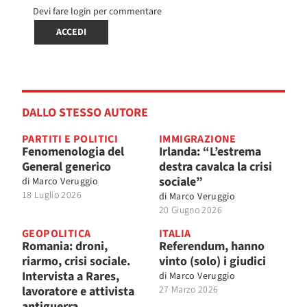
Devi fare login per commentare
ACCEDI
DALLO STESSO AUTORE
PARTITI E POLITICI
IMMIGRAZIONE
Fenomenologia del
Irlanda: “L’estrema
General generico
destra cavalca la crisi
sociale”
di
Marco Veruggio
18 Luglio 2026
di
Marco Veruggio
20 Giugno 2026
GEOPOLITICA
ITALIA
Romania: droni,
Referendum, hanno
riarmo, crisi sociale.
vinto (solo) i giudici
Intervista a Rares,
di
Marco Veruggio
lavoratore e attivista
27 Marzo 2026
antiguerra