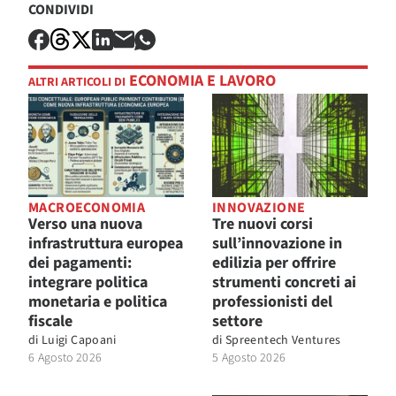
CONDIVIDI
ECONOMIA E LAVORO
ALTRI ARTICOLI DI
MACROECONOMIA
INNOVAZIONE
Verso una nuova
Tre nuovi corsi
infrastruttura europea
sull’innovazione in
dei pagamenti:
edilizia per offrire
integrare politica
strumenti concreti ai
monetaria e politica
professionisti del
fiscale
settore
di
Luigi Capoani
di
Spreentech Ventures
6 Agosto 2026
5 Agosto 2026