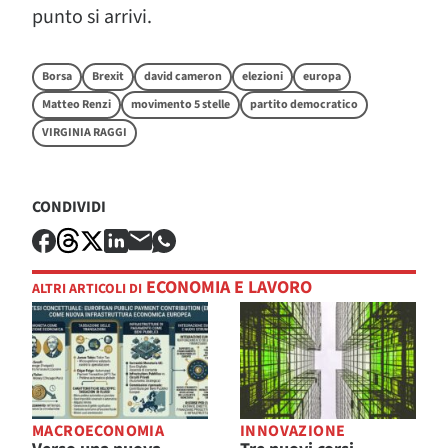
punto si arrivi.
Borsa
Brexit
david cameron
elezioni
europa
Matteo Renzi
movimento 5 stelle
partito democratico
VIRGINIA RAGGI
CONDIVIDI
ECONOMIA E LAVORO
ALTRI ARTICOLI DI
MACROECONOMIA
INNOVAZIONE