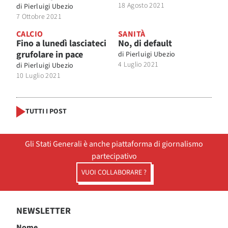
18 Agosto 2021
di
Pierluigi Ubezio
7 Ottobre 2021
CALCIO
SANITÀ
Fino a lunedì lasciateci
No, di default
grufolare in pace
di
Pierluigi Ubezio
4 Luglio 2021
di
Pierluigi Ubezio
10 Luglio 2021
TUTTI I POST
Gli Stati Generali è anche piattaforma di giornalismo
partecipativo
VUOI COLLABORARE ?
NEWSLETTER
Nome