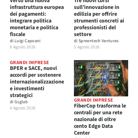
Verso una nuova
Tre nuovi corsi
infrastruttura europea
sull’innovazione in
dei pagamenti:
edilizia per offrire
integrare politica
strumenti concreti ai
monetaria e politica
professionisti del
fiscale
settore
di
Luigi Capoani
di
Spreentech Ventures
6 Agosto 2026
5 Agosto 2026
GRANDI IMPRESE
BPER e SACE, nuovi
accordi per sostenere
internazionalizzazione
e investimenti
strategici
GRANDI IMPRESE
di
Gsglab
FiberCop trasforma le
4 Agosto 2026
centrali per una rete
nazionale di oltre
cento Edge Data
Center