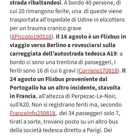
strada ribaltandosi
. A bordo 40 persone, di
cui 20 rimangono ferite, una di queste viene
trasportata all’ospedale di Udine in elicottero
per un trauma cranico grave
(
IlPiccolo190518
).
Il 16 agosto è un Flixbus in
viaggio verso Berlino a rovesciarsi sulla
carreggiata dell’autostrada tedesca A19
: a
bordo ci sono una trentina di passeggeri, i
feriti sono 16 di cui 6 gravi (
Corriere170818
).
Il
24 agosto un Flixbus proveniente dal
Portogallo ha un altro incidente, stavolta
in Francia
, all’altezza di Perpezac-Le-Noir,
sull’A20. Non si registrano feriti ma, secondo
FranceInfo250818
, dei 34 passeggeri solo 7,
tirati a sorte, trovano posto su un altro bus
della società tedesca diretto a Parigi. Dei