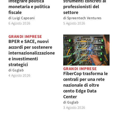
integrare politica
strumenti concreti ai
monetaria e politica
professionisti del
fiscale
settore
di
Luigi Capoani
di
Spreentech Ventures
6 Agosto 2026
5 Agosto 2026
GRANDI IMPRESE
BPER e SACE, nuovi
accordi per sostenere
internazionalizzazione
e investimenti
strategici
GRANDI IMPRESE
di
Gsglab
FiberCop trasforma le
4 Agosto 2026
centrali per una rete
nazionale di oltre
cento Edge Data
Center
di
Gsglab
3 Agosto 2026