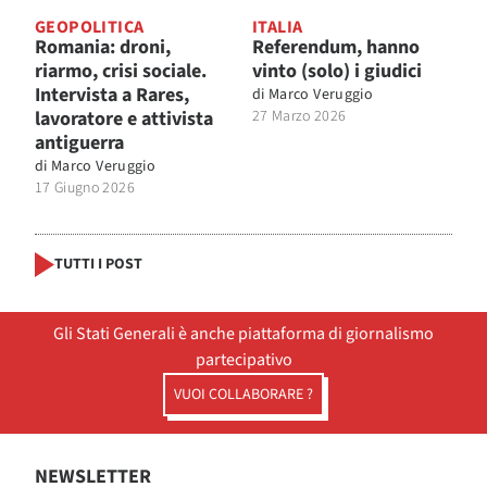
GEOPOLITICA
ITALIA
Romania: droni,
Referendum, hanno
riarmo, crisi sociale.
vinto (solo) i giudici
Intervista a Rares,
di
Marco Veruggio
lavoratore e attivista
27 Marzo 2026
antiguerra
di
Marco Veruggio
17 Giugno 2026
TUTTI I POST
Gli Stati Generali è anche piattaforma di giornalismo
partecipativo
VUOI COLLABORARE ?
NEWSLETTER