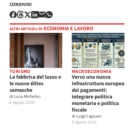
CONDIVIDI
ECONOMIA E LAVORO
ALTRI ARTICOLI DI
TURISMO
MACROECONOMIA
La fabbrica del lusso e
Verso una nuova
le nuove élites
infrastruttura europea
comasche
dei pagamenti:
integrare politica
di
Luca Michelini
8 Agosto 2026
monetaria e politica
fiscale
di
Luigi Capoani
6 Agosto 2026