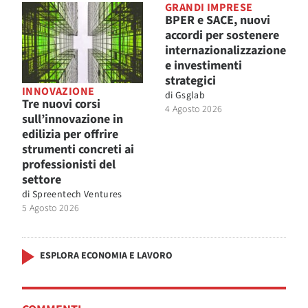
GRANDI IMPRESE
BPER e SACE, nuovi
accordi per sostenere
internazionalizzazione
e investimenti
strategici
INNOVAZIONE
di
Gsglab
Tre nuovi corsi
4 Agosto 2026
sull’innovazione in
edilizia per offrire
strumenti concreti ai
professionisti del
settore
di
Spreentech Ventures
5 Agosto 2026
ESPLORA ECONOMIA E LAVORO