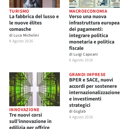
TURISMO
MACROECONOMIA
La fabbrica del lusso e
Verso una nuova
le nuove élites
infrastruttura europea
comasche
dei pagamenti:
integrare politica
di
Luca Michelini
8 Agosto 2026
monetaria e politica
fiscale
di
Luigi Capoani
6 Agosto 2026
GRANDI IMPRESE
BPER e SACE, nuovi
accordi per sostenere
internazionalizzazione
e investimenti
strategici
INNOVAZIONE
di
Gsglab
Tre nuovi corsi
4 Agosto 2026
sull’innovazione in
edilizia per offrire