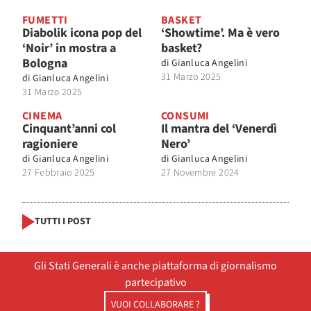
FUMETTI
BASKET
Diabolik icona pop del
‘Showtime’. Ma è vero
‘Noir’ in mostra a
basket?
Bologna
di
Gianluca Angelini
31 Marzo 2025
di
Gianluca Angelini
31 Marzo 2025
CINEMA
CONSUMI
Cinquant’anni col
Il mantra del ‘Venerdì
ragioniere
Nero’
di
Gianluca Angelini
di
Gianluca Angelini
27 Febbraio 2025
27 Novembre 2024
TUTTI I POST
Gli Stati Generali è anche piattaforma di giornalismo
partecipativo
VUOI COLLABORARE ?