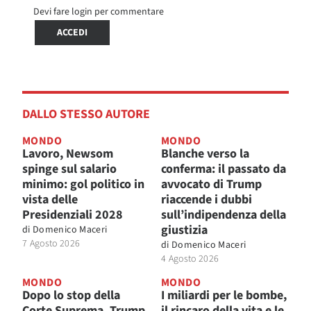
Devi fare login per commentare
ACCEDI
DALLO STESSO AUTORE
MONDO
MONDO
Lavoro, Newsom
Blanche verso la
spinge sul salario
conferma: il passato da
minimo: gol politico in
avvocato di Trump
vista delle
riaccende i dubbi
Presidenziali 2028
sull’indipendenza della
giustizia
di
Domenico Maceri
7 Agosto 2026
di
Domenico Maceri
4 Agosto 2026
MONDO
MONDO
Dopo lo stop della
I miliardi per le bombe,
Corte Suprema, Trump
il rincaro della vita e le