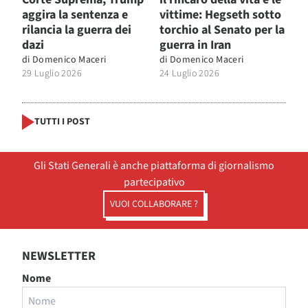
aggira la sentenza e
vittime: Hegseth sotto
rilancia la guerra dei
torchio al Senato per la
dazi
guerra in Iran
di
Domenico Maceri
di
Domenico Maceri
29 Luglio 2026
24 Luglio 2026
TUTTI I POST
Gli Stati Generali è anche piattaforma di giornalismo
partecipativo
VUOI COLLABORARE ?
NEWSLETTER
Nome