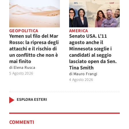
GEOPOLITICA
AMERICA
Yemen sul filo del Mar
Senato USA. L’11
Rosso: la ripresa degli
agosto anche il
attacchi e il rischio di
Minnesota sceglie i
un conflitto che non è
candidati al seggio
mai finito
lasciato open da Sen.
Tina Smith
di
Elena Rusca
5 Agosto 2026
di
Mauro Frangi
4 Agosto 2026
ESPLORA ESTERI
COMMENTI