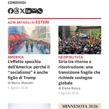
CONDIVIDI
ESTERI
ALTRI ARTICOLI DI
AMERICA
GEOPOLITICA
L’effetto specchio
Siria tra ritorno e
dell’America: perché il
ricostruzione: una
“socialismo” è anche
transizione fragile che
figlio di Trump
richiede sostegno
globale
di
Marco Maisetti
6 Agosto 2026
di
Elena Rusca
5 Agosto 2026