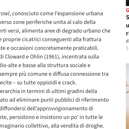
rawl
, conosciuto come l’espansione urbana
S
verso zone periferiche unita al calo della
u
erti versi, alimenta aree di degrado urbano che
r
proprie cicatrici conseguenti alla frattura
d
ate e occasioni concretamente praticabili.
5
di Cloward e Ohlin (1961), incentrata sulla
io-alte e basse alla struttura sociale e
sempre più comune e diffusa connessione tra
cite – su tutte oppioidi e crack.
rarchia in termini di ultimi gradini della
tato ad eliminare punti pubblici di riferimento
l diffondersi dell’approvvigionamento di
Rete, persistono e insistono un po’ in tutte le
mmaginario collettivo, alla vendita di droghe.