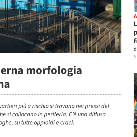
L
p
f
d
6
derna morfologia
na
artieri più a rischio si trovano nei pressi del
he si collocano in periferia. C’è una diffusa
ghe, su tutte oppioidi e crack