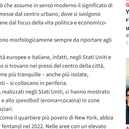
ò che assume in senso moderno il significato di
Y
romesse dal centro urbano, dove si svolgono
r
tane dal focus della vita politica e economico-
u
d
 sono morfologicamene sempre da riportare agli
5
tà europee e italiane, infatti, negli Stati Uniti e
io si trovano nei pressi del centro della città,
me più tranquille – anche più isolate,
i – si collocano in periferia.
, realizzati negli Stati Uniti, ci hanno mostrato
 e allo
speedball
(eroina+cocaina) in zone
ziari.
 come il quartiere più povero di New York, abbia
 fentanyl nel 2022. Nelle aree con un elevato