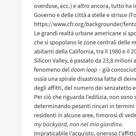
overdose, ecc.) e altro ancora, tutto ha i
Governo e delle città a stelle e strisce 
https://www.cfr.org/backgrounder/fenta
Le grandi realtà urbane americane si sp
che si spopolano le zone centrali delle 
abitanti della California, tra il 1980 e il
Silicon Valley, è passato da 23,8 milioni 
fenomeno del
doom loop –
già conosciut
ossia una spirale disastrosa fatta di dei
degli affitti, del numero dei senzatetto e
Per ciò che riguarda l’edilizia, non sono
determinando pesanti rincari in termini di
residenti in alcune aree, timorosi di ved
my backyard, non nel mio giardino
.
Impraticabile l’acquisto, oneroso l’affitto