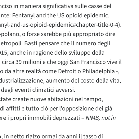
nciso in maniera significativa sulle casse del
(Fonte: Fentanyl and the US opioid epidemic.
nyl-and-us-opioid-epidemic#chapter-title-0-4).
opolano, o forse sarebbe più appropriato dire
metropoli. Basti pensare che il numero degli
 2015, anche in ragione dello sviluppo della
a circa 39 milioni e che oggi San Francisco vive il
o da altre realtà come Detroit o Philadelphia -,
ndustrializzazione, aumento del costo della vita,
 degli eventi climatici avversi.
 state create nuove abitazioni nel tempo,
 affitti e tutto ciò per l’opposizione dei già
ere i propri immobili deprezzati –
NIMB, not in
, in netto rialzo ormai da anni il tasso di