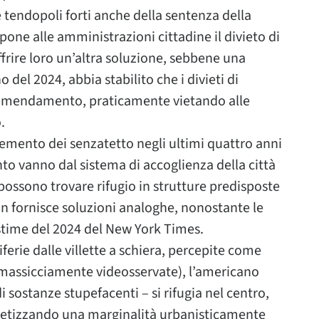
 tendopoli forti anche della sentenza della
one alle amministrazioni cittadine il divieto di
ffrire loro un’altra soluzione, sebbene una
del 2024, abbia stabilito che i divieti di
o emendamento, praticamente vietando alle
.
remento dei senzatetto negli ultimi quattro anni
to vanno dal sistema di accoglienza della città
ossono trovare rifugio in strutture predisposte
non fornisce soluzioni analoghe, nonostante le
stime del 2024 del New York Times.
erie dalle villette a schiera, percepite come
e massicciamente videosservate), l’americano
 sostanze stupefacenti – si rifugia nel centro,
retizzando una marginalità urbanisticamente