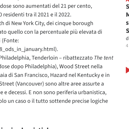
S
erdose sono aumentati del 21 per cento,
M
residenti tra il 2021 e il 2022.
s
th di New York City, dei cinque borough
ato quello con la percentuale più elevata di
d
 (Fonte:
4
8_ods_in_january.html).
Philadelphia, Tenderloin – ribattezzato
The tent
dose dopo Philadelphia), Wood Street nella
baia di San Francisco, Hazard nel Kentucky e in
reet (Vancouver) sono altre aree assurte a
 e decessi. E non sono periferia urbanistica,
lo un caso o il tutto sottende precise logiche