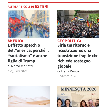
ESTERI
ALTRI ARTICOLI DI
AMERICA
GEOPOLITICA
L’effetto specchio
Siria tra ritorno e
dell’America: perché il
ricostruzione: una
“socialismo” è anche
transizione fragile che
figlio di Trump
richiede sostegno
globale
di
Marco Maisetti
6 Agosto 2026
di
Elena Rusca
5 Agosto 2026