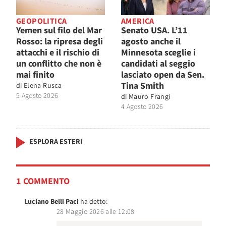
GEOPOLITICA
AMERICA
Yemen sul filo del Mar
Senato USA. L’11
Rosso: la ripresa degli
agosto anche il
attacchi e il rischio di
Minnesota sceglie i
un conflitto che non è
candidati al seggio
mai finito
lasciato open da Sen.
Tina Smith
di
Elena Rusca
5 Agosto 2026
di
Mauro Frangi
4 Agosto 2026
ESPLORA ESTERI
1 COMMENTO
Luciano Belli Paci
ha detto:
28 Maggio 2026 alle 12:08