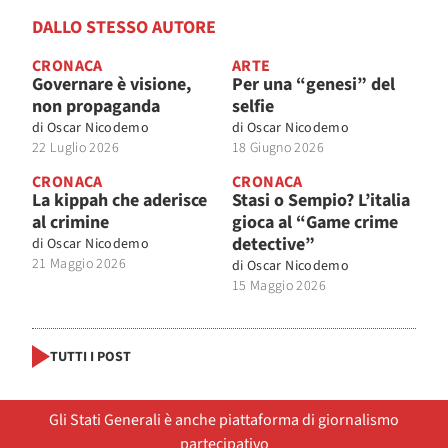
DALLO STESSO AUTORE
CRONACA
ARTE
Governare è visione,
Per una “genesi” del
non propaganda
selfie
di
Oscar Nicodemo
di
Oscar Nicodemo
22 Luglio 2026
18 Giugno 2026
CRONACA
CRONACA
La kippah che aderisce
Stasi o Sempio? L’italia
al crimine
gioca al “Game crime
detective”
di
Oscar Nicodemo
21 Maggio 2026
di
Oscar Nicodemo
15 Maggio 2026
TUTTI I POST
Gli Stati Generali è anche piattaforma di giornalismo
partecipativo