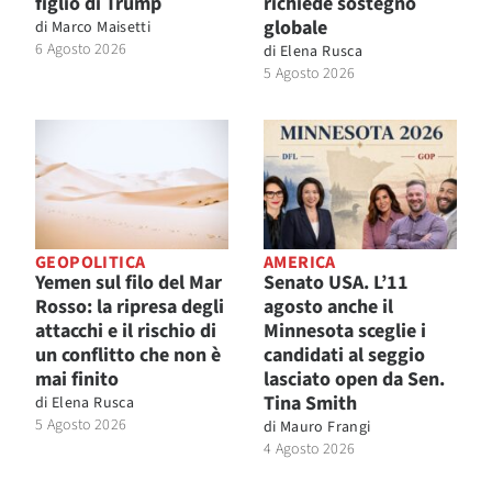
figlio di Trump
richiede sostegno
globale
di
Marco Maisetti
6 Agosto 2026
di
Elena Rusca
5 Agosto 2026
GEOPOLITICA
AMERICA
Yemen sul filo del Mar
Senato USA. L’11
Rosso: la ripresa degli
agosto anche il
attacchi e il rischio di
Minnesota sceglie i
un conflitto che non è
candidati al seggio
mai finito
lasciato open da Sen.
Tina Smith
di
Elena Rusca
5 Agosto 2026
di
Mauro Frangi
4 Agosto 2026