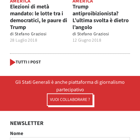
AMERICA
AMERICA
Elezioni di metà
Trump
mandato: le lotte tra i
antiproibizionista?
democratici, le paure di
L’ultima svolta è dietro
Trump
l’angolo
di
Stefano Graziosi
di
Stefano Graziosi
28 Luglio 2018
12 Giugno 2018
TUTTI I POST
Gli Stati Generali è anche piattaforma di giornalismo
partecipativo
VUOI COLLABORARE ?
NEWSLETTER
Nome