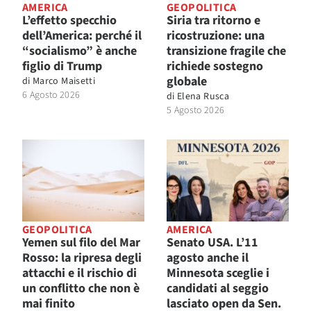
AMERICA
GEOPOLITICA
L’effetto specchio
Siria tra ritorno e
dell’America: perché il
ricostruzione: una
“socialismo” è anche
transizione fragile che
figlio di Trump
richiede sostegno
globale
di
Marco Maisetti
6 Agosto 2026
di
Elena Rusca
5 Agosto 2026
GEOPOLITICA
AMERICA
Yemen sul filo del Mar
Senato USA. L’11
Rosso: la ripresa degli
agosto anche il
attacchi e il rischio di
Minnesota sceglie i
un conflitto che non è
candidati al seggio
mai finito
lasciato open da Sen.