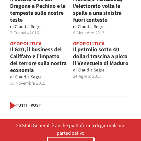
Dragone a Pechino e la
l’elettorato volta le
tempesta sulle nostre
spalle a una sinistra
teste
fuori contesto
di
Claudia Segre
di
Claudia Segre
7 Gennaio 2016
8 Dicembre 2015
GEOPOLITICA
GEOPOLITICA
Il G20, il business del
Il petrolio sotto 40
Califfato e l’impatto
dollari trascina a picco
del terrore sulla nostra
il Venezuela di Maduro
economia
di
Claudia Segre
24 Agosto 2015
di
Claudia Segre
16 Novembre 2015
TUTTI I POST
Gli Stati Generali è anche piattaforma di giornalismo
partecipativo