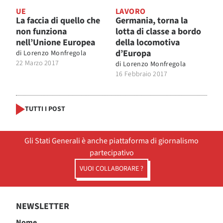
UE
LAVORO
La faccia di quello che
Germania, torna la
non funziona
lotta di classe a bordo
nell’Unione Europea
della locomotiva
d’Europa
di
Lorenzo Monfregola
22 Marzo 2017
di
Lorenzo Monfregola
16 Febbraio 2017
TUTTI I POST
Gli Stati Generali è anche piattaforma di giornalismo
partecipativo
VUOI COLLABORARE ?
NEWSLETTER
Nome