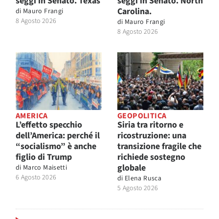
seggi in Senato. Texas
seggi in Senato. North
Carolina.
di
Mauro Frangi
8 Agosto 2026
di
Mauro Frangi
8 Agosto 2026
AMERICA
GEOPOLITICA
L’effetto specchio
Siria tra ritorno e
dell’America: perché il
ricostruzione: una
“socialismo” è anche
transizione fragile che
figlio di Trump
richiede sostegno
globale
di
Marco Maisetti
6 Agosto 2026
di
Elena Rusca
5 Agosto 2026