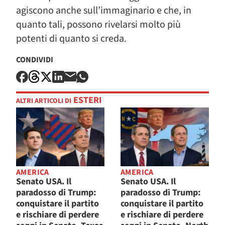
agiscono anche sull’immaginario e che, in
quanto tali, possono rivelarsi molto più
potenti di quanto si creda.
CONDIVIDI
ESTERI
ALTRI ARTICOLI DI
AMERICA
AMERICA
Senato USA. Il
Senato USA. Il
paradosso di Trump:
paradosso di Trump:
conquistare il partito
conquistare il partito
e rischiare di perdere
e rischiare di perdere