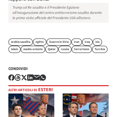
Trump col Re saudita e il Presidente Egiziano
all’inaugurazione del centro antiterrorismo saudita durante
la prima visita ufficiale del Presidente USA all’estero.
arabia saudita
egitto
Guerra in Siria
iran
iraq
isis
islam
medio oriente
Qatar
russia
terrorismo
Turchia
CONDIVIDI
ESTERI
ALTRI ARTICOLI DI