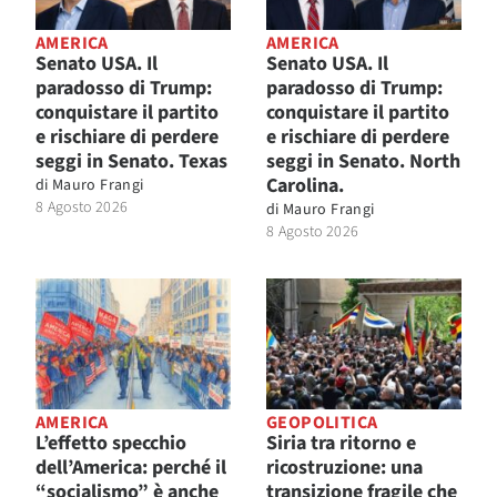
AMERICA
AMERICA
Senato USA. Il
Senato USA. Il
paradosso di Trump:
paradosso di Trump:
conquistare il partito
conquistare il partito
e rischiare di perdere
e rischiare di perdere
seggi in Senato. Texas
seggi in Senato. North
Carolina.
di
Mauro Frangi
8 Agosto 2026
di
Mauro Frangi
8 Agosto 2026
AMERICA
GEOPOLITICA
L’effetto specchio
Siria tra ritorno e
dell’America: perché il
ricostruzione: una
“socialismo” è anche
transizione fragile che