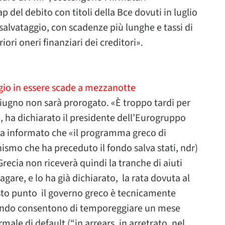
p del debito con titoli della Bce dovuti in luglio
salvataggio, con scadenze più lunghe e tassi di
riori oneri finanziari dei creditori».
ggio in essere scade a mezzanotte
 giugno non sarà prorogato. «È troppo tardi per
», ha dichiarato il presidente dell’Eurogruppo
a informato che «il programma greco di
anismo che ha preceduto il fondo salva stati, ndr)
Grecia non riceverà quindi la tranche di aiuti
pagare, e lo ha già dichiarato, la rata dovuta al
to punto il governo greco è tecnicamente
Fondo consentono di temporeggiare un mese
ale di default (“in arrears, in arretrato, nel