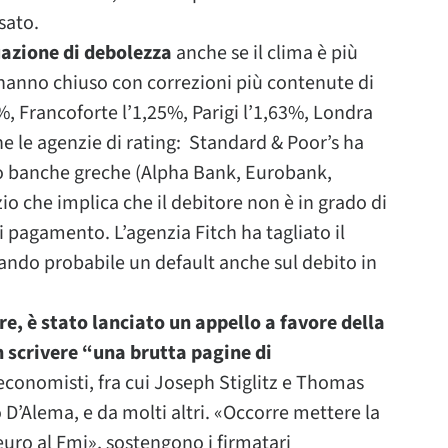
sato.
uazione di debolezza
anche se il clima è più
 hanno chiuso con correzioni più contenute di
%, Francoforte l’1,25%, Parigi l’1,63%, Londra
che le agenzie di rating: Standard & Poor’s ha
tro banche greche (Alpha Bank, Eurobank,
io che implica che il debitore non è in grado di
di pagamento. L’agenzia Fitch ha tagliato il
dicando probabile un default anche sul debito in
re, è stato lanciato un appello a favore della
n scrivere “una brutta pagine di
 economisti, fra cui Joseph Stiglitz e Thomas
 D’Alema, e da molti altri. «Occorre mettere la
 euro al Fmi», sostengono i firmatari