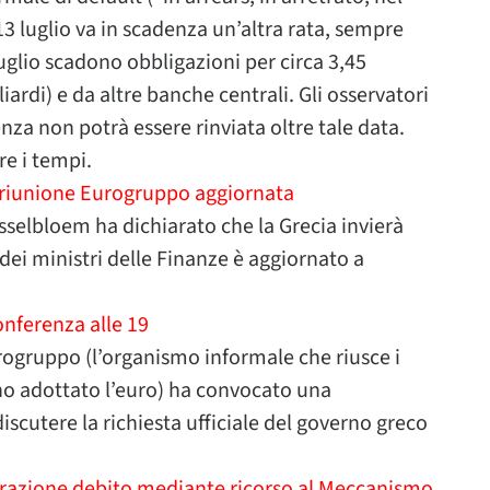
 13 luglio va in scadenza un’altra rata, sempre
luglio scadono obbligazioni per circa 3,45
iardi) e da altre banche centrali. Gli osservatori
nza non potrà essere rinviata oltre tale data.
e i tempi.
 riunione Eurogruppo aggiornata
sselbloem ha dichiarato che la Grecia invierà
ei ministri delle Finanze è aggiornato a
onferenza alle 19
rogruppo (l’organismo informale che riusce i
nno adottato l’euro) ha convocato una
iscutere la richiesta ufficiale del governo greco
turazione debito mediante ricorso al Meccanismo