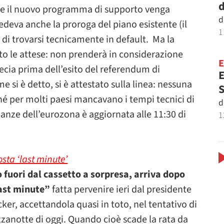
d
 che il nuovo programma di supporto venga
d
deva anche la proroga del piano esistente (il
1
 di trovarsi tecnicamente in default. Ma la
to le attese: non prenderà in considerazione
recia prima dell’esito del referendum di
E
si è detto, si è attestato sulla linea: nessuna
S
hé per molti paesi mancavano i tempi tecnici di
d
inanze dell’eurozona è aggiornata alle 11:30 di
1
sta ‘last minute’
 fuori dal cassetto a sorpresa, arriva dopo
last minute”
fatta pervenire ieri dal presidente
r, accettandola quasi in toto, nel tentativo di
anotte di oggi. Quando cioè scade la rata da