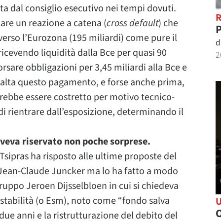
ta dal consiglio esecutivo nei tempi dovuti.
are un reazione a catena (
cross default
) che
P
verso l’Eurozona (195 miliardi) come pure il
d
icevendo liquidità dalla Bce per quasi 90
2
borsare obbligazioni per 3,45 miliardi alla Bce e
 salta questo pagamento, e forse anche prima,
trebbe essere costretto per motivo tecnico-
 di rientrare dall’esposizione, determinando il
 aveva riservato non poche sorprese.
 Tsipras ha risposto alle ultime proposte del
Jean-Claude Juncker ma lo ha fatto a modo
gruppo Jeroen Dijsselbloen in cui si chiedeva
stabilità (o Esm), noto come “fondo salva
O
due anni e la ristrutturazione del debito del