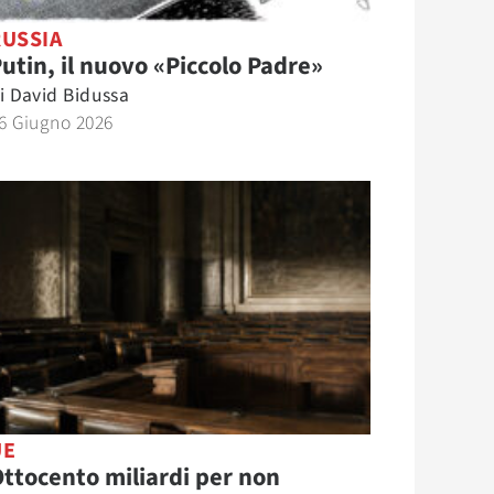
RUSSIA
utin, il nuovo «Piccolo Padre»
i
David Bidussa
6 Giugno 2026
UE
ttocento miliardi per non