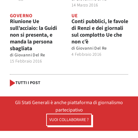
14 Marzo 2016
GOVERNO
UE
Riunione Ue
Conti pubblici, le favole
sull’acciaio: la Guidi
di Renzi e dei giornali
non si presenta, e
sul complotto Ue che
manda la persona
non c’è
sbagliata
di
Giovanni Del Re
4 Febbraio 2016
di
Giovanni Del Re
15 Febbraio 2016
TUTTI I POST
Gli Stati Generali è anche piattaforma di giornalismo
partecipativo
VUOI COLLABORARE ?