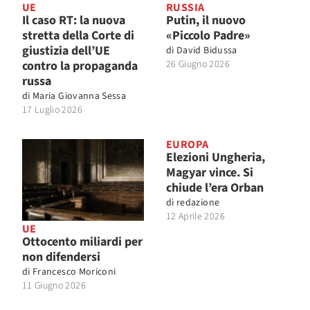
UE
RUSSIA
Il caso RT: la nuova
Putin, il nuovo
stretta della Corte di
«Piccolo Padre»
giustizia dell’UE
di
David Bidussa
contro la propaganda
26 Giugno 2026
russa
di
Maria Giovanna Sessa
17 Luglio 2026
EUROPA
Elezioni Ungheria,
Magyar vince. Si
chiude l’era Orban
di
redazione
12 Aprile 2026
UE
Ottocento miliardi per
non difendersi
di
Francesco Moriconi
11 Giugno 2026