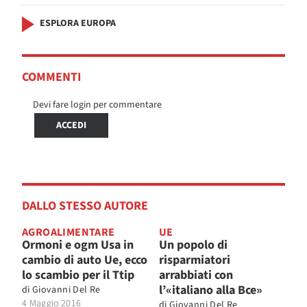
ESPLORA EUROPA
COMMENTI
Devi fare login per commentare
ACCEDI
DALLO STESSO AUTORE
AGROALIMENTARE
UE
Ormoni e ogm Usa in
Un popolo di
cambio di auto Ue, ecco
risparmiatori
lo scambio per il Ttip
arrabbiati con
l’«italiano alla Bce»
di
Giovanni Del Re
4 Maggio 2016
di
Giovanni Del Re