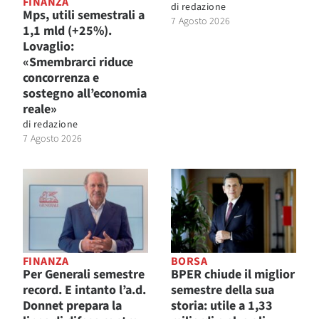
FINANZA
di
redazione
Mps, utili semestrali a
7 Agosto 2026
1,1 mld (+25%).
Lovaglio:
«Smembrarci riduce
concorrenza e
sostegno all’economia
reale»
di
redazione
7 Agosto 2026
FINANZA
BORSA
Per Generali semestre
BPER chiude il miglior
record. E intanto l’a.d.
semestre della sua
Donnet prepara la
storia: utile a 1,33