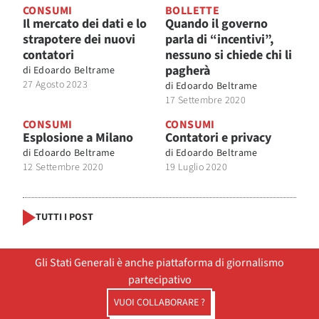
CONSUMI
BOLLETTE
Il mercato dei dati e lo
Quando il governo
strapotere dei nuovi
parla di “incentivi”,
contatori
nessuno si chiede chi li
pagherà
di
Edoardo Beltrame
27 Agosto 2023
di
Edoardo Beltrame
17 Settembre 2020
CONSUMI
CONSUMI
Esplosione a Milano
Contatori e privacy
di
Edoardo Beltrame
di
Edoardo Beltrame
12 Settembre 2020
19 Luglio 2020
TUTTI I POST
Gli Stati Generali è anche piattaforma di giornalismo
partecipativo
VUOI COLLABORARE ?