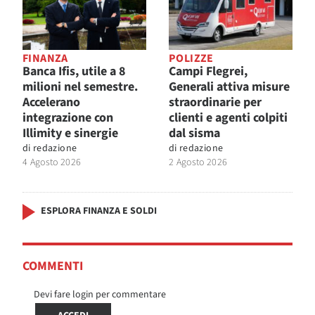
FINANZA
POLIZZE
Banca Ifis, utile a 8
Campi Flegrei,
milioni nel semestre.
Generali attiva misure
Accelerano
straordinarie per
integrazione con
clienti e agenti colpiti
Illimity e sinergie
dal sisma
di
redazione
di
redazione
4 Agosto 2026
2 Agosto 2026
ESPLORA FINANZA E SOLDI
COMMENTI
Devi fare login per commentare