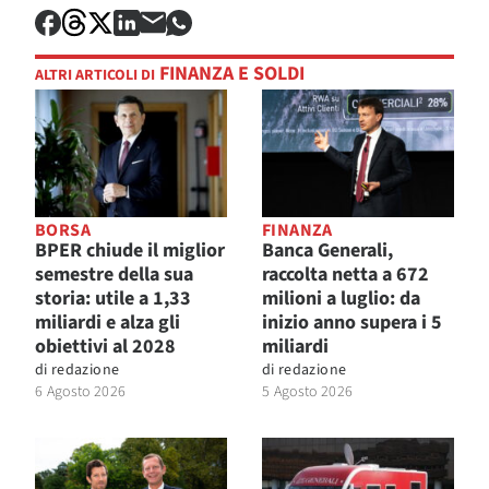
FINANZA E SOLDI
ALTRI ARTICOLI DI
BORSA
FINANZA
BPER chiude il miglior
Banca Generali,
semestre della sua
raccolta netta a 672
storia: utile a 1,33
milioni a luglio: da
miliardi e alza gli
inizio anno supera i 5
obiettivi al 2028
miliardi
di
redazione
di
redazione
6 Agosto 2026
5 Agosto 2026