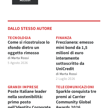
ACCEDI
DALLO STESSO AUTORE
TECNOLOGIA
FINANZA
Come si ricostruisce lo
Freccianera: emesso
sfondo dietro un
mini bond da 1,5
oggetto rimosso
milioni di euro
interamente
di
Marta Rossi
5 Agosto 2026
sottoscritto da
UniCredit
di
Marta Rossi
2 Luglio 2026
GRANDI IMPRESE
TELECOMUNICAZIONI
Poste Italiane leader
Sparkle conquista tre
nella sostenibilità:
premi ai Carrier
primo posto
Community Global
nell’Identity Corporate
Awards 2026