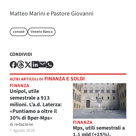
Matteo Marini e Pastore Giovanni
consob
Veneto Banca
CONDIVIDI
FINANZA E SOLDI
ALTRI ARTICOLI DI
FINANZA
Unipol, utile
semestrale a 913
milioni. L’a.d. Laterza:
«Puntiamo a oltre il
30% di Bper-Mps»
FINANZA
di
redazione
Mps, utili semestrali a
7 Agosto 2026
1,1 mld (+25%).