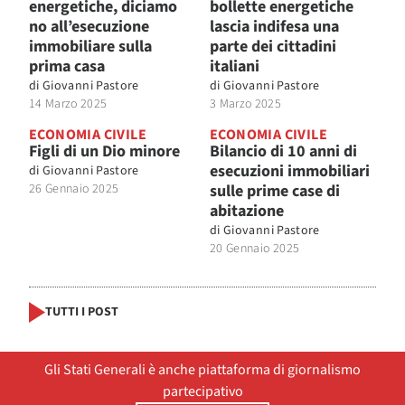
energetiche, diciamo
bollette energetiche
no all’esecuzione
lascia indifesa una
immobiliare sulla
parte dei cittadini
prima casa
italiani
di
Giovanni Pastore
di
Giovanni Pastore
14 Marzo 2025
3 Marzo 2025
ECONOMIA CIVILE
ECONOMIA CIVILE
Figli di un Dio minore
Bilancio di 10 anni di
esecuzioni immobiliari
di
Giovanni Pastore
26 Gennaio 2025
sulle prime case di
abitazione
di
Giovanni Pastore
20 Gennaio 2025
TUTTI I POST
Gli Stati Generali è anche piattaforma di giornalismo
partecipativo