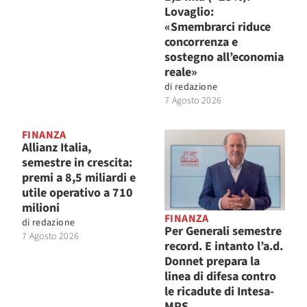
Lovaglio:
«Smembrarci riduce
concorrenza e
sostegno all’economia
reale»
di
redazione
7 Agosto 2026
FINANZA
Allianz Italia,
semestre in crescita:
premi a 8,5 miliardi e
utile operativo a 710
milioni
FINANZA
di
redazione
Per Generali semestre
7 Agosto 2026
record. E intanto l’a.d.
Donnet prepara la
linea di difesa contro
le ricadute di Intesa-
MPS