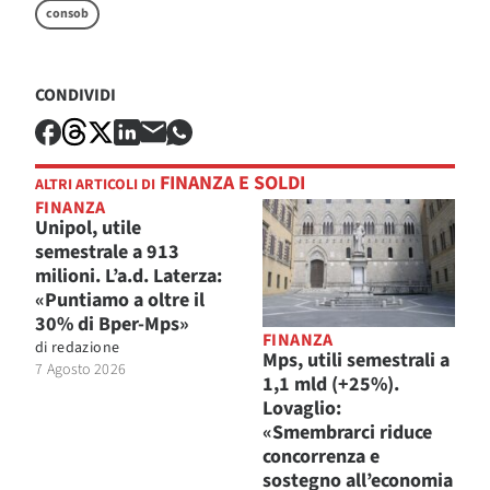
consob
CONDIVIDI
FINANZA E SOLDI
ALTRI ARTICOLI DI
FINANZA
Unipol, utile
semestrale a 913
milioni. L’a.d. Laterza:
«Puntiamo a oltre il
30% di Bper-Mps»
FINANZA
di
redazione
Mps, utili semestrali a
7 Agosto 2026
1,1 mld (+25%).
Lovaglio:
«Smembrarci riduce
concorrenza e
sostegno all’economia