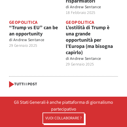
risparmiatori
di
Andrew Sentance
18 Febbraio 2025
GEOPOLITICA
GEOPOLITICA
“Trump vs EU” can be
L’ostilità di Trump è
an opportunity
una grande
opportunità per
di
Andrew Sentance
29 Gennaio 2025
l’Europa (ma bisogna
capirlo)
di
Andrew Sentance
29 Gennaio 2025
TUTTI I POST
Gli Stati Generali è anche piattaforma di giornalismo
partecipativo
VUOI COLLABORARE ?