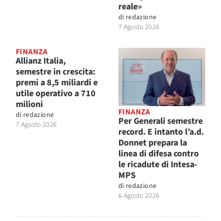
reale»
di
redazione
7 Agosto 2026
FINANZA
Allianz Italia,
semestre in crescita:
premi a 8,5 miliardi e
utile operativo a 710
milioni
FINANZA
di
redazione
Per Generali semestre
7 Agosto 2026
record. E intanto l’a.d.
Donnet prepara la
linea di difesa contro
le ricadute di Intesa-
MPS
di
redazione
6 Agosto 2026