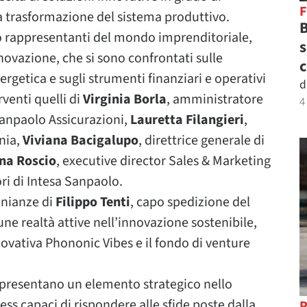
 trasformazione del sistema produttivo.
B
o rappresentanti del mondo imprenditoriale,
s
innovazione, che si sono confrontati sulle
c
nergetica e sugli strumenti finanziari e operativi
d
rventi quelli di
Virginia Borla
, amministratore
4
Sanpaolo Assicurazioni,
Lauretta Filangieri
,
nia,
Viviana Bacigalupo
, direttrice generale di
na Roscio
, executive director Sales & Marketing
ri di Intesa Sanpaolo.
onianze di
Filippo Tenti
, capo spedizione del
cune realtà attive nell’innovazione sostenibile,
nnovativa Phononic Vibes e il fondo di venture
appresentano un elemento strategico nello
ess capaci di rispondere alle sfide poste dalla