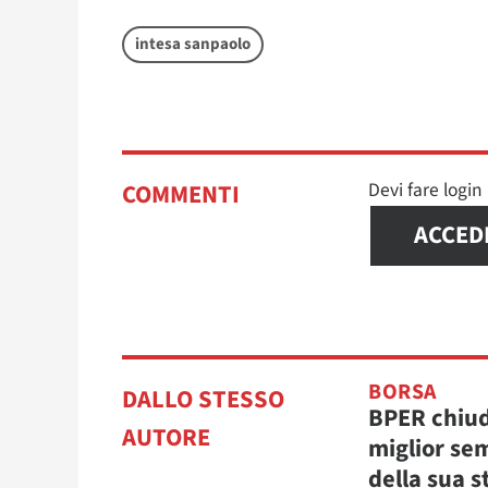
intesa sanpaolo
Devi fare logi
COMMENTI
ACCED
BORSA
DALLO STESSO
BPER chiud
AUTORE
miglior se
della sua s