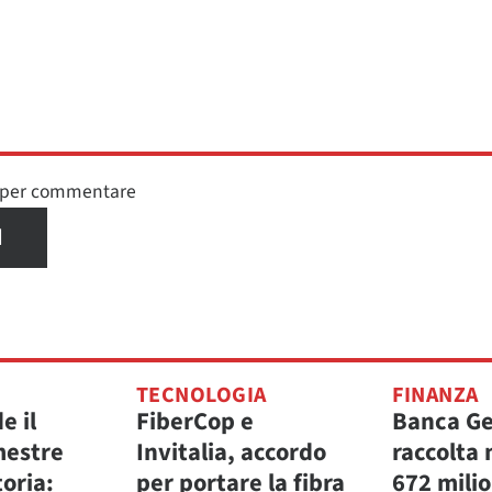
n per commentare
I
TECNOLOGIA
FINANZA
e il
FiberCop e
Banca Ge
mestre
Invitalia, accordo
raccolta 
toria:
per portare la fibra
672 milio