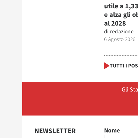
utile a 1,3
e alza gli o
al 2028
di
redazione
6 Agosto 2026
TUTTI I PO
Gli St
NEWSLETTER
Nome