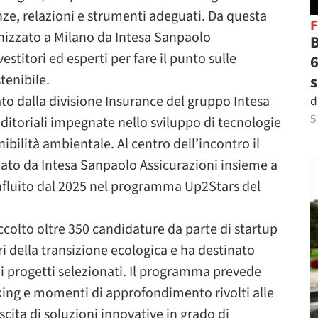
nze, relazioni e strumenti adeguati. Da questa
anizzato a Milano da Intesa Sanpaolo
B
estitori ed esperti per fare il punto sulle
6
tenibile.
s
iato dalla divisione Insurance del gruppo Intesa
d
5
ditoriali impegnate nello sviluppo di tecnologie
nibilità ambientale. Al centro dell’incontro il
pato da Intesa Sanpaolo Assicurazioni insieme a
nfluito dal 2025 nel programma Up2Stars del
accolto oltre 350 candidature da parte di startup
ri della transizione ecologica e ha destinato
i progetti selezionati. Il programma prevede
king e momenti di approfondimento rivolti alle
escita di soluzioni innovative in grado di