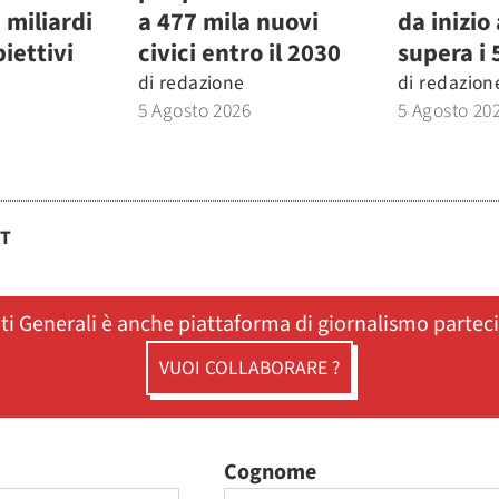
3 miliardi
a 477 mila nuovi
da inizio
biettivi
civici entro il 2030
supera i 
di
redazione
di
redazion
5 Agosto 2026
5 Agosto 20
ST
ati Generali è anche piattaforma di giornalismo partec
VUOI COLLABORARE ?
Cognome