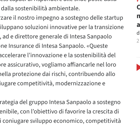
C
 dalla sostenibilità ambientale.
m
zare il nostro impegno a sostegno delle startup
a
sviluppano soluzioni innovative per la transizione
d
, ad e direttore generale di Intesa Sanpaolo
2
ione Insurance di Intesa Sanpaolo. «Queste
ccelerare l’innovazione e la sostenibilità del
re assicurativo, vogliamo affiancarle nel loro
nella protezione dai rischi, contribuendo allo
niugare competitività, modernizzazione e
 strategia del gruppo Intesa Sanpaolo a sostegno
ibile, con l’obiettivo di favorire la crescita di
i coniugare sviluppo economico, competitività