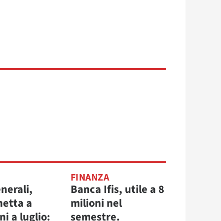
FINANZA
nerali,
Banca Ifis, utile a 8
netta a
milioni nel
ni a luglio:
semestre.