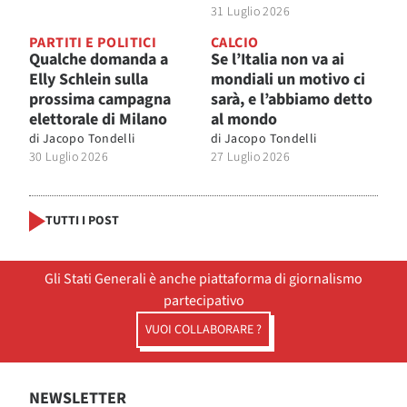
31 Luglio 2026
PARTITI E POLITICI
CALCIO
Qualche domanda a
Se l’Italia non va ai
Elly Schlein sulla
mondiali un motivo ci
prossima campagna
sarà, e l’abbiamo detto
elettorale di Milano
al mondo
di
Jacopo Tondelli
di
Jacopo Tondelli
30 Luglio 2026
27 Luglio 2026
TUTTI I POST
Gli Stati Generali è anche piattaforma di giornalismo
partecipativo
VUOI COLLABORARE ?
NEWSLETTER