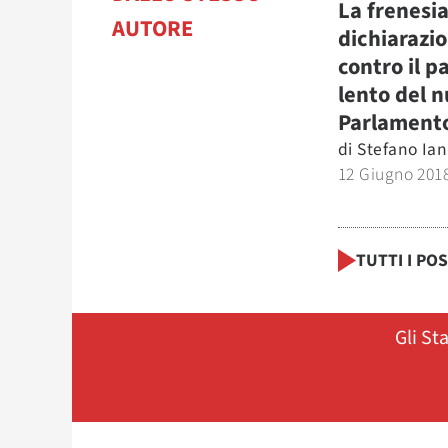
La frenesia
AUTORE
dichiarazio
contro il p
lento del 
Parlament
di
Stefano Ia
12 Giugno 201
TUTTI I PO
Gli St