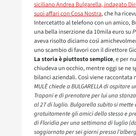
siciliano Andrea Bulgarella, indagato Dir
suoi affari con Cosa Nostra
, che ha rice
Intercetatto al telefono con un amico, 
una bella inserzione da 10mila euro su
P
aveva risolto diciamo così amichevolment
uno scambio di favori con il direttore Gi
La storia è piuttosto semplice
, e per n
chiudeva un occhio, mentre oggi se ne sg
bilanci aziendali. Così viene raccontata n
MULÈ chiede a BULGARELLA di ospitare una
Trapani e di prenotare per lui una stanza
al 27 di luglio. Bulgarella subito si mett
gratuitamente gli amici dello stesso e pr
di Floridia per una settimana di luglio (
soggiornato per sei giorni presso l’albe