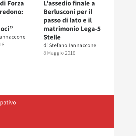
 di Forza
L’assedio finale a
 credono:
Berlusconi per il
passo di lato e il
oci”
matrimonio Lega-5
Stelle
Iannaccone
18
di
Stefano Iannaccone
8 Maggio 2018
ipativo