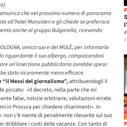
ro).
P
i comunica che nel prossimo numero di panorama
S
ta all’hotel Monasteri e gli chiede se preferisce
l
rimento anche al gruppo Bulgarella, ricevendo
d
3
 BOLOGNA, amico suo e del MULÈ, per informarlo
lo riguardante il suo albergo, compiacendosi
are un’inserzione pubblicitaria avrebbe speso
ebbe stato sicuramente meno efficace.
e “il Messi del giornalismo”,
attribuendogli il
 piccato: «Il decreto, nella parte che mi
te false, notizie arbitrarie, valutazioni errate.
i in Procura per chiedere chiarimenti». In
o: non c’è niente di penalmente rilevante sul suo
er dribblare i costi delle vacanze. Con tanto di
P