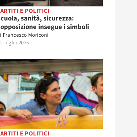
ARTITI E POLITICI
cuola, sanità, sicurezza:
’opposizione insegue i simboli
i
Francesco Moriconi
1 Luglio 2026
ARTITI E POLITICI