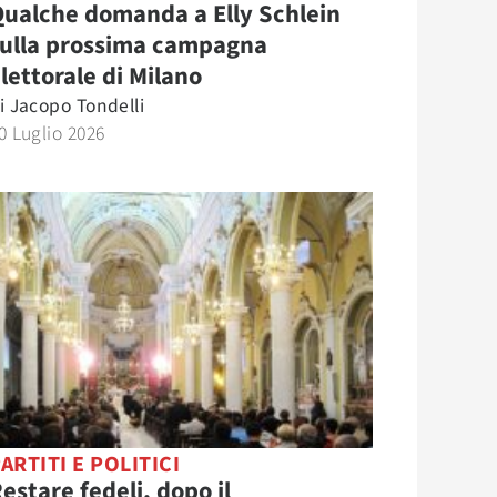
ualche domanda a Elly Schlein
sulla prossima campagna
lettorale di Milano
i
Jacopo Tondelli
0 Luglio 2026
ARTITI E POLITICI
estare fedeli, dopo il