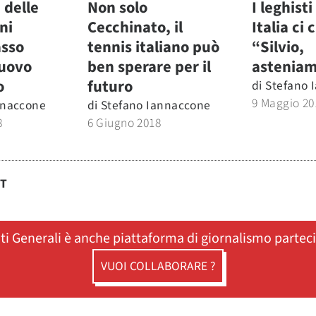
 delle
Non solo
I leghisti
ni
Cecchinato, il
Italia ci
asso
tennis italiano può
“Silvio,
nuovo
ben sperare per il
asteniam
o
futuro
di
Stefano 
9 Maggio 20
nnaccone
di
Stefano Iannaccone
8
6 Giugno 2018
ST
ati Generali è anche piattaforma di giornalismo partec
VUOI COLLABORARE ?