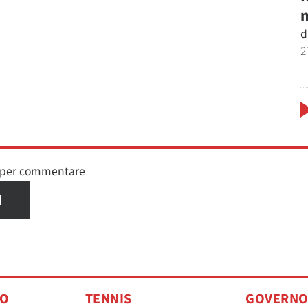
m
d
2
n per commentare
I
TO
TENNIS
GOVERN