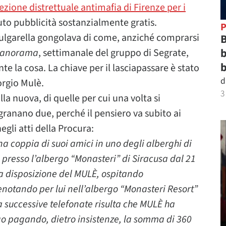
ezione distrettuale antimafia di Firenze per i
vuto pubblicità sostanzialmente gratis.
P
Bulgarella gongolava di come, anziché comprarsi
B
b
anorama
, settimanale del gruppo di Segrate,
b
e la cosa. La chiave per il lasciapassare è stato
d
orgio Mulè.
3
ulla nuova, di quelle per cui una volta si
ranano due, perché il pensiero va subito ai
egli atti della Procura:
 coppia di suoi amici in uno degli alberghi di
 presso l’albergo “Monasteri” di Siracusa dal 21
e a disposizione del MULÈ, ospitando
enotando per lui nell’albergo “Monasteri Resort”
da successive telefonate risulta che MULÈ ha
rgo pagando, dietro insistenze, la somma di 360