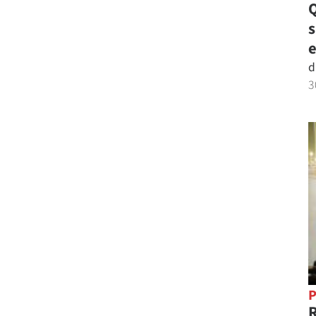
Q
e
d
3
P
R