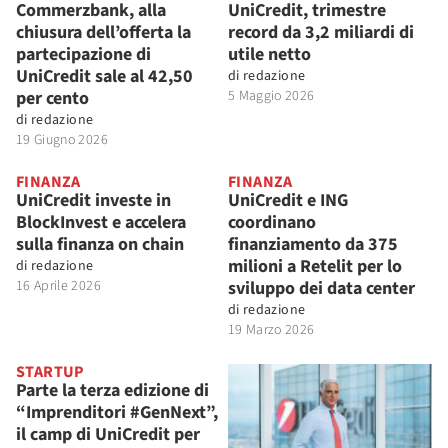
Commerzbank, alla
UniCredit, trimestre
chiusura dell’offerta la
record da 3,2 miliardi di
partecipazione di
utile netto
UniCredit sale al 42,50
di
redazione
per cento
5 Maggio 2026
di
redazione
19 Giugno 2026
FINANZA
FINANZA
UniCredit investe in
UniCredit e ING
BlockInvest e accelera
coordinano
sulla finanza on chain
finanziamento da 375
milioni a Retelit per lo
di
redazione
16 Aprile 2026
sviluppo dei data center
di
redazione
19 Marzo 2026
STARTUP
Parte la terza edizione di
“Imprenditori #GenNext”,
il camp di UniCredit per