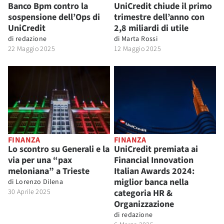
Banco Bpm contro la
UniCredit chiude il primo
sospensione dell’Ops di
trimestre dell’anno con
UniCredit
2,8 miliardi di utile
di
redazione
di
Marta Rossi
22 Maggio 2025
12 Maggio 2025
FINANZA
FINANZA
Lo scontro su Generali e la
UniCredit premiata ai
via per una “pax
Financial Innovation
meloniana” a Trieste
Italian Awards 2024:
miglior banca nella
di
Lorenzo Dilena
30 Aprile 2025
categoria HR &
Organizzazione
di
redazione