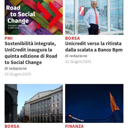
PMI
BORSA
Sostenibilità integrale,
Unicredit verso la ritirata
UniCredit inaugura la
dalla scalata a Banco Bpm
quinta edizione di Road
di
redazione
to Social Change
11 Giugno 2025
di
redazione
23 Giugno 2025
BORSA
FINANZA