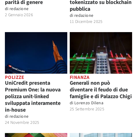
parità di genere
tokenizzato su blockchain
pubblica
di
redazione
2 Gennaio 2026
di
redazione
11 Dicembre 2025
POLIZZE
FINANZA
UniCredit presenta
Generali non può
Premium One: la nuova
diventare il feudo di due
polizza unit-linked
famiglie e di Palazzo Chigi
sviluppata interamente
di
Lorenzo Dilena
in-house
25 Settembre 2025
di
redazione
24 Novembre 2025