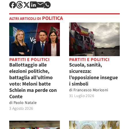
POLITICA
ALTRI ARTICOLI DI
PARTITI E POLITICI
PARTITI E POLITICI
Ballottaggio alle
Scuola, sanità,
elezioni politiche,
sicurezza:
battaglia all’ultimo
l’opposizione insegue
voto: Meloni batte
i simboli
Schlein ma perde con
di
Francesco Moriconi
Conte
31 Luglio 2026
di
Paolo Natale
3 Agosto 2026