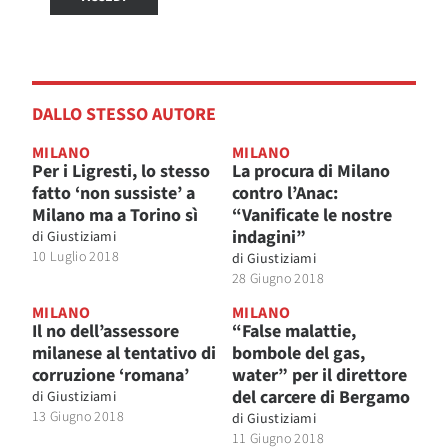
DALLO STESSO AUTORE
MILANO
MILANO
Per i Ligresti, lo stesso
La procura di Milano
fatto ‘non sussiste’ a
contro l’Anac:
Milano ma a Torino sì
“Vanificate le nostre
indagini”
di
Giustiziami
10 Luglio 2018
di
Giustiziami
28 Giugno 2018
MILANO
MILANO
Il no dell’assessore
“False malattie,
milanese al tentativo di
bombole del gas,
corruzione ‘romana’
water” per il direttore
del carcere di Bergamo
di
Giustiziami
13 Giugno 2018
di
Giustiziami
11 Giugno 2018