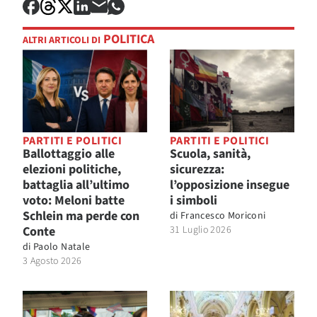
POLITICA
ALTRI ARTICOLI DI
PARTITI E POLITICI
PARTITI E POLITICI
Ballottaggio alle
Scuola, sanità,
elezioni politiche,
sicurezza:
battaglia all’ultimo
l’opposizione insegue
voto: Meloni batte
i simboli
Schlein ma perde con
di
Francesco Moriconi
Conte
31 Luglio 2026
di
Paolo Natale
3 Agosto 2026