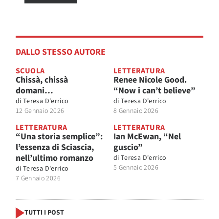
DALLO STESSO AUTORE
SCUOLA
LETTERATURA
Chissà, chissà
Renee Nicole Good.
domani…
“Now i can’t believe”
di
Teresa D'errico
di
Teresa D'errico
12 Gennaio 2026
8 Gennaio 2026
LETTERATURA
LETTERATURA
“Una storia semplice”:
Ian McEwan, “Nel
l’essenza di Sciascia,
guscio”
nell’ultimo romanzo
di
Teresa D'errico
5 Gennaio 2026
di
Teresa D'errico
7 Gennaio 2026
TUTTI I POST