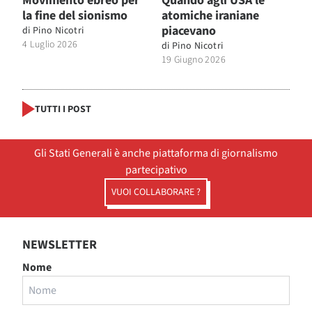
Movimento ebreo per
Quando agli USA le
la fine del sionismo
atomiche iraniane
piacevano
di
Pino Nicotri
4 Luglio 2026
di
Pino Nicotri
19 Giugno 2026
TUTTI I POST
Gli Stati Generali è anche piattaforma di giornalismo
partecipativo
VUOI COLLABORARE ?
NEWSLETTER
Nome