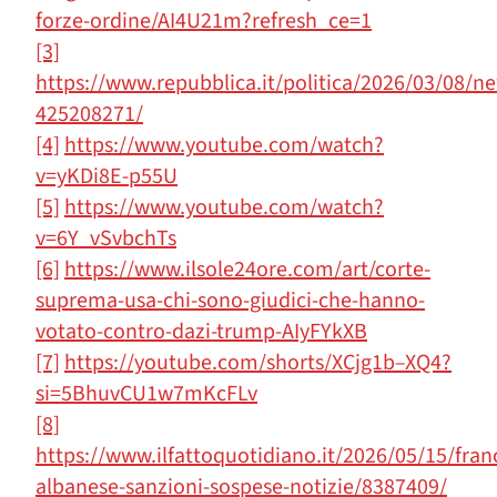
forze-ordine/AI4U21m?refresh_ce=1
[3]
https://www.repubblica.it/politica/2026/03/08/n
425208271/
[4]
https://www.youtube.com/watch?
v=yKDi8E-p55U
[5]
https://www.youtube.com/watch?
v=6Y_vSvbchTs
[6]
https://www.ilsole24ore.com/art/corte-
suprema-usa-chi-sono-giudici-che-hanno-
votato-contro-dazi-trump-AIyFYkXB
[7]
https://youtube.com/shorts/XCjg1b–XQ4?
si=5BhuvCU1w7mKcFLv
[8]
https://www.ilfattoquotidiano.it/2026/05/15/fran
albanese-sanzioni-sospese-notizie/8387409/