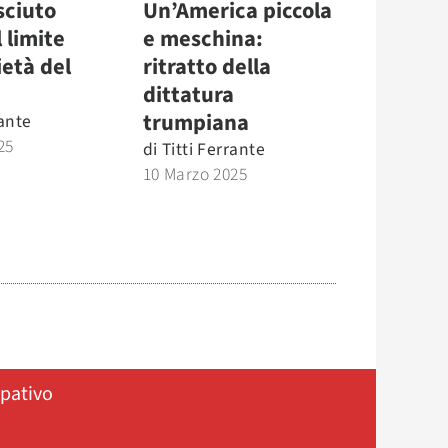
sciuto
Un’America piccola
 limite
e meschina:
ietà del
ritratto della
dittatura
trumpiana
rante
25
di
Titti Ferrante
10 Marzo 2025
ipativo