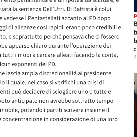
ramento parlamentare è un’ipotesi da scartare, e
ata la sentenza Dell’Utri. Di Battista è colui
P
 vedesse i Pentastellati accanto al PD dopo
B
aggi di alleanze così rapidi erano poco credibili e
b
o, e soprattutto perché pensava che ci fossero
b
bbe apparso chiaro durante l’operazione dei
d
tutti i modi a cercare alleati facendo la conta,
3
alcun esponenti del PD.
ne lascia ampia discrezionalità al presidente
 il quale, nel caso si verifichi una crisi di
enti può decidere di sciogliere uno o tutte e
n voto anticipato non avrebbe sottratto tempo
bile, potendo i partiti scrivere insieme il
 concentrazione in considerazione di una loro