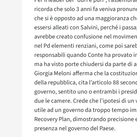
Per il leader dei “duri e puri”, l’assemb
ricorda che solo 3 anni fa veniva pronunci
che si è opposto ad una maggioranza che
essersi alleati con Salvini, perché i pass
avrebbe creato confusione nel moviment
nel Pd elementi renziani, come poi sare
responsabili quando Conte ha provato in 
ma ha visto porte chiudersi da parte di 
Giorgia Meloni afferma che la costituzio
della repubblica, cita l’articolo 88 secondo
governo, sentito uno o entrambi i presid
due le camere. Crede che l’ipotesi di u
utile ad un governo da troppo tempo immo
Recovery Plan, dimostrando precisione e
presenza nel governo del Paese.