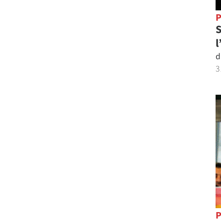
P
S
l
d
3
P