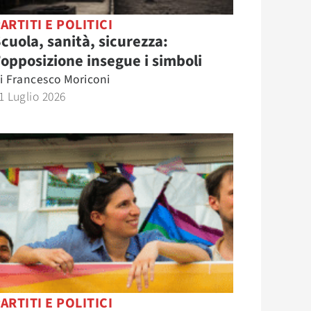
ARTITI E POLITICI
cuola, sanità, sicurezza:
’opposizione insegue i simboli
i
Francesco Moriconi
1 Luglio 2026
ARTITI E POLITICI