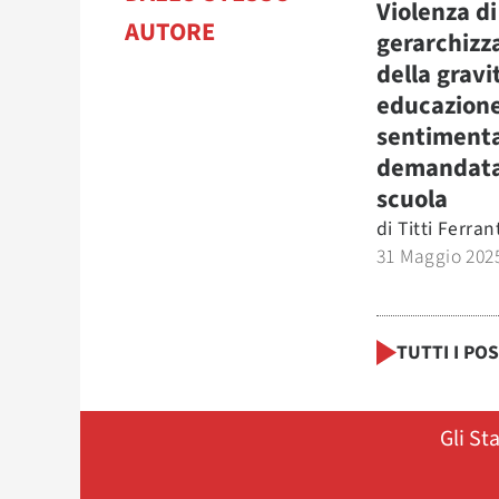
Violenza di
AUTORE
gerarchizz
della gravi
educazion
sentiment
demandata
scuola
di
Titti Ferran
31 Maggio 202
TUTTI I PO
Gli St