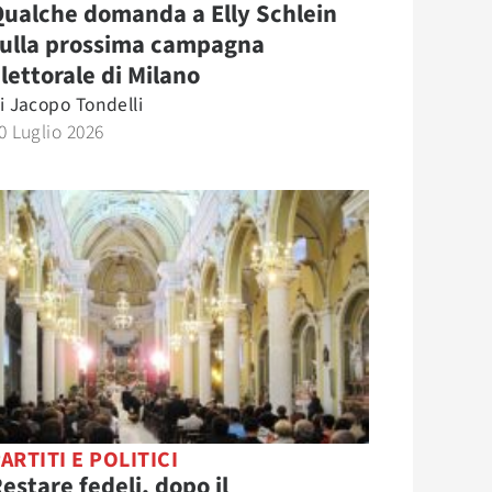
ualche domanda a Elly Schlein
sulla prossima campagna
lettorale di Milano
i
Jacopo Tondelli
0 Luglio 2026
ARTITI E POLITICI
estare fedeli, dopo il