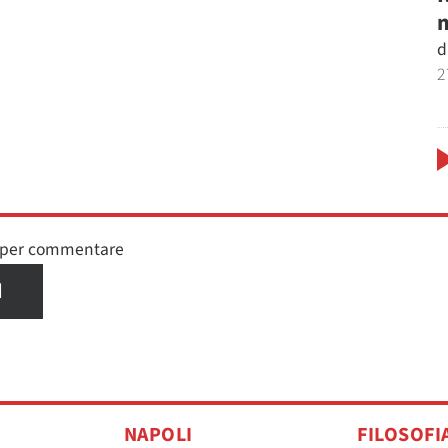
m
d
2
n per commentare
I
NAPOLI
FILOSOFI