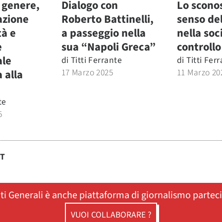
 genere,
Dialogo con
Lo scono
azione
Roberto Battinelli,
senso del
tà e
a passeggio nella
nella soc
e
sua “Napoli Greca”
controllo
ale
di
Titti Ferrante
di
Titti Fer
17 Marzo 2025
11 Marzo 20
 alla
te
5
ST
ati Generali è anche piattaforma di giornalismo partec
VUOI COLLABORARE ?