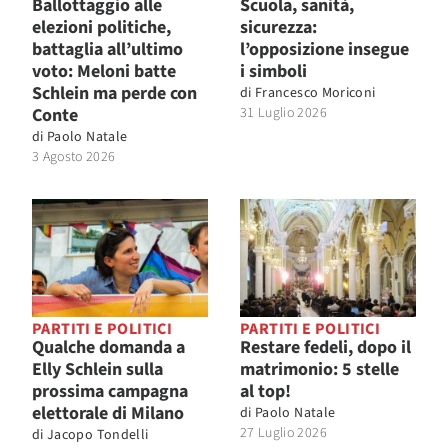
Ballottaggio alle
Scuola, sanità,
elezioni politiche,
sicurezza:
battaglia all’ultimo
l’opposizione insegue
voto: Meloni batte
i simboli
Schlein ma perde con
di
Francesco Moriconi
Conte
31 Luglio 2026
di
Paolo Natale
3 Agosto 2026
PARTITI E POLITICI
PARTITI E POLITICI
Qualche domanda a
Restare fedeli, dopo il
Elly Schlein sulla
matrimonio: 5 stelle
prossima campagna
al top!
elettorale di Milano
di
Paolo Natale
27 Luglio 2026
di
Jacopo Tondelli