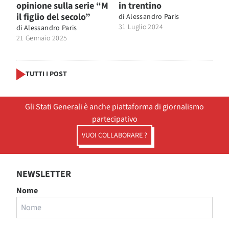
opinione sulla serie “M
in trentino
il figlio del secolo”
di
Alessandro Paris
31 Luglio 2024
di
Alessandro Paris
21 Gennaio 2025
TUTTI I POST
Gli Stati Generali è anche piattaforma di giornalismo
partecipativo
VUOI COLLABORARE ?
NEWSLETTER
Nome