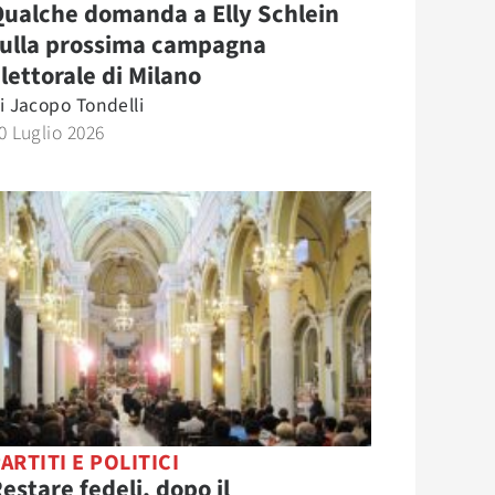
ualche domanda a Elly Schlein
sulla prossima campagna
lettorale di Milano
i
Jacopo Tondelli
0 Luglio 2026
ARTITI E POLITICI
estare fedeli, dopo il