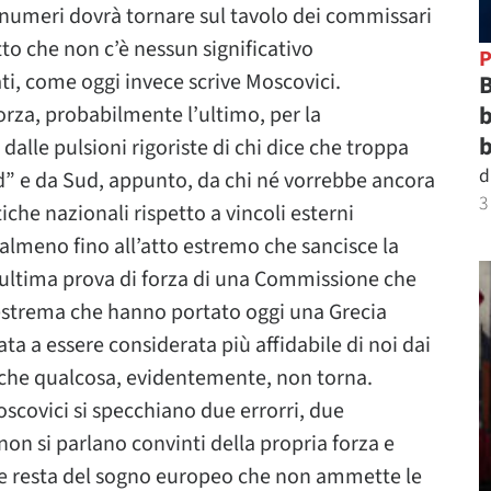
i numeri dovrà tornare sul tavolo dei commissari
tto che non c’è nessun significativo
P
ti, come oggi invece scrive Moscovici.
B
b
orza, probabilmente l’ultimo, per la
b
alle pulsioni rigoriste di chi dice che troppa
d
Sud” e da Sud, appunto, da chi né vorrebbe ancora
3
tiche nazionali rispetto a vincoli esterni
almeno fino all’atto estremo che sancisce la
 l’ultima prova di forza di una Commissione che
à estrema che hanno portato oggi una Grecia
a essere considerata più affidabile di noi dai
re che qualcosa, evidentemente, non torna.
Moscovici si specchiano due errorri, due
on si parlano convinti della propria forza e
 che resta del sogno europeo che non ammette le