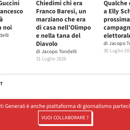
Guccini
Chiedimi chi era
Qualche
rancesco
Franco Baresi, un
a Elly Sc
à
marziano che era
prossima
 noi
di casa nell’Olimpo
campagn
e nella tana del
elettoral
elli
Diavolo
di
Jacopo T
30 Luglio 20
di
Jacopo Tondelli
31 Luglio 2026
ST
ati Generali è anche piattaforma di giornalismo partec
VUOI COLLABORARE ?