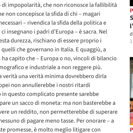
 di impopolarità, che non riconosce la fallibilità
P
he non concepisce la sfida di chi – magari
S
cessari – rivendica la sfida della politica e
l
i insegnano i padri d’Europa – è sacra. Nel
d
sta durezza, rischiano di essere proprio i
3
quelli che governano in Italia. E quaggiù, a
n ha capito che – Europa o no, vincoli di bilancio
mografico e industriale a non reggere più.
la verità una verità minima dovrebbero dirla
ropei non annullerebbe i nostri ritardi
etro in questo complicato presente sarebbe
pare un sacco di moneta: ma non basterebbe a
i avere un reddito, non permetterebbe di superare
nessuno di pagare meno tasse. Per onorare – a
ste promesse, è molto meglio litigare con
P