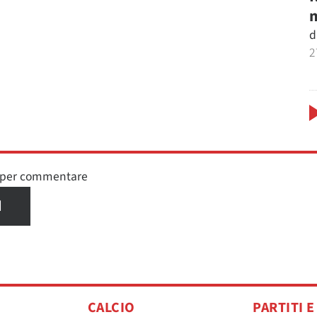
m
d
2
n per commentare
I
CALCIO
PARTITI E