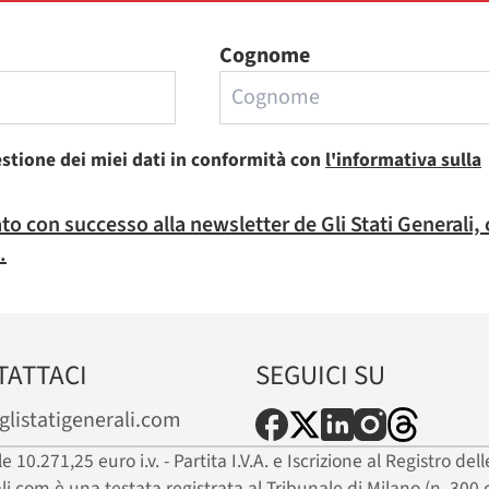
Cognome
estione dei miei dati in conformità con
l'informativa sulla
rato con successo alla newsletter de Gli Stati Generali,
.
TATTACI
SEGUICI SU
glistatigenerali.com
ale 10.271,25 euro i.v. - Partita I.V.A. e Iscrizione al Registro
ali.com è una testata registrata al Tribunale di Milano (n. 300 