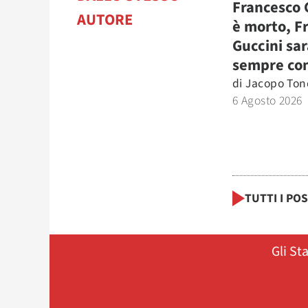
Francesco 
AUTORE
è morto, F
Guccini sar
sempre con
di
Jacopo Tond
6 Agosto 2026
TUTTI I PO
Gli St