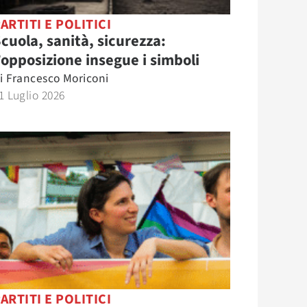
ARTITI E POLITICI
cuola, sanità, sicurezza:
’opposizione insegue i simboli
i
Francesco Moriconi
1 Luglio 2026
ARTITI E POLITICI