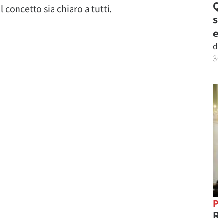
Q
 concetto sia chiaro a tutti.
e
d
3
P
R