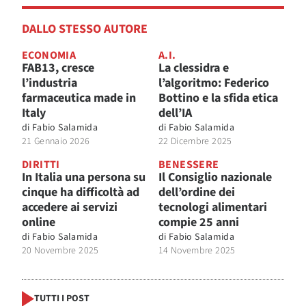
DALLO STESSO AUTORE
ECONOMIA
A.I.
FAB13, cresce
La clessidra e
l’industria
l’algoritmo: Federico
farmaceutica made in
Bottino e la sfida etica
Italy
dell’IA
di
Fabio Salamida
di
Fabio Salamida
21 Gennaio 2026
22 Dicembre 2025
DIRITTI
BENESSERE
In Italia una persona su
Il Consiglio nazionale
cinque ha difficoltà ad
dell’ordine dei
accedere ai servizi
tecnologi alimentari
online
compie 25 anni
di
Fabio Salamida
di
Fabio Salamida
20 Novembre 2025
14 Novembre 2025
TUTTI I POST