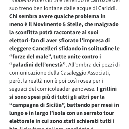
“modello Palermo”»
) e tenendo le carrozze del
suo treno ben lontane dalle acque di Cariddi.
Chi sembra avere qualche problema in
meno è il Movimento 5 Stelle, che malgrado
la sconfitta potrà raccontare ai suoi
elettori-fan di aver sfiorato l’impresa di
eleggere Cancelleri sfidando in solitudine le
“forze del male”, tutte unite contro i
“paladini dell’onestà”
. All’ombra dei pezzi di
comunicazione della Casaleggio Associati,
però, la realtà non è poi così rosea per i
seguaci del comicoleader genovese.
I grillini
si sono spesi più di tutti gli altri per la
“campagna di Sicilia”, battendo per mesi in
lungo e in largo l’isola con un serrato tour
elettorale in cui sono stati schierati tutti i