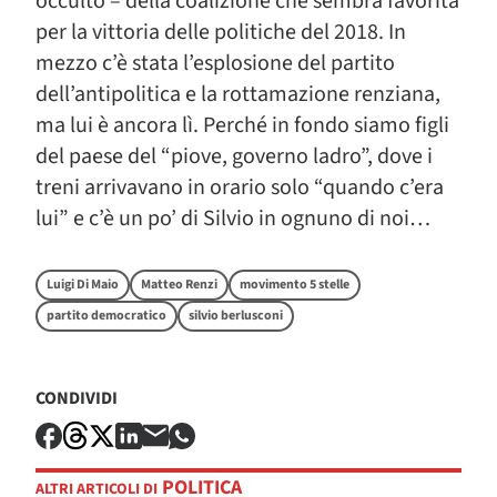
occulto – della coalizione che sembra favorita
per la vittoria delle politiche del 2018. In
mezzo c’è stata l’esplosione del partito
dell’antipolitica e la rottamazione renziana,
ma lui è ancora lì. Perché in fondo siamo figli
del paese del “piove, governo ladro”, dove i
treni arrivavano in orario solo “quando c’era
lui” e c’è un po’ di Silvio in ognuno di noi…
Luigi Di Maio
Matteo Renzi
movimento 5 stelle
partito democratico
silvio berlusconi
CONDIVIDI
POLITICA
ALTRI ARTICOLI DI