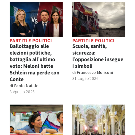
PARTITI E POLITICI
PARTITI E POLITICI
Ballottaggio alle
Scuola, sanità,
elezioni politiche,
sicurezza:
battaglia all’ultimo
l’opposizione insegue
voto: Meloni batte
i simboli
Schlein ma perde con
di
Francesco Moriconi
Conte
31 Luglio 2026
di
Paolo Natale
3 Agosto 2026