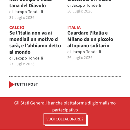
tana del Diavolo
di
Jacopo Tondelli
30 Luglio 2026
di
Jacopo Tondelli
31 Luglio 2026
CALCIO
ITALIA
Se l’Italia non va ai
Guardare l’Italia e
mondiali un motivo ci
Milano da un piccolo
sarà, e l’abbiamo detto
altopiano solitario
al mondo
di
Jacopo Tondelli
26 Luglio 2026
di
Jacopo Tondelli
27 Luglio 2026
TUTTI I POST
Gli Stati Generali è anche piattaforma di giornalismo
partecipativo
VUOI COLLABORARE ?