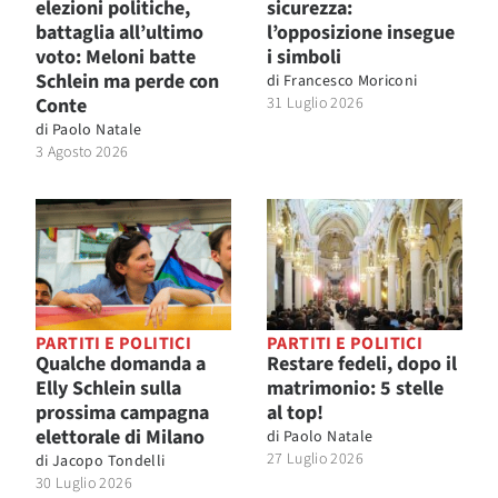
elezioni politiche,
sicurezza:
battaglia all’ultimo
l’opposizione insegue
voto: Meloni batte
i simboli
Schlein ma perde con
di
Francesco Moriconi
Conte
31 Luglio 2026
di
Paolo Natale
3 Agosto 2026
PARTITI E POLITICI
PARTITI E POLITICI
Qualche domanda a
Restare fedeli, dopo il
Elly Schlein sulla
matrimonio: 5 stelle
prossima campagna
al top!
elettorale di Milano
di
Paolo Natale
27 Luglio 2026
di
Jacopo Tondelli
30 Luglio 2026