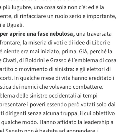
 più lugubre, una cosa sola non c’è: ed è la
mente, di rinfacciare un ruolo serio e importante,
i e Uguali.
o per aprire una fase nebulosa,
una traversata
ontare, la miseria di voti e di idee di Liberi e
 niente era mai iniziato, prima. Già, perché la
e Civati, di Boldrini e Grasso è l’emblema di cosa
ito o movimento di sinistra: e gli elettori di
ccorti. In qualche mese di vita hanno ereditato i
istica dei nemici che volevano combattere.
lema delle sinistre occidentali ai tempi
presentare i poveri essendo però votati solo dai
i dirigenti senza alcuna truppa, il cui obiettivo
n qualche modo. Hanno affidato la leadership a
el Senato non è bastata ad apprendere i