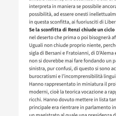
interpreta in maniera se possibile ancora
possibilità, ad essere onesti inellettual
in questa sconfitta, ai fuoriusciti di Liber
Se la sconfitta di Renzi chiude un cicl
nel deserto che prima o poi bisognerà affr
Uguali non chiude proprio niente, perché
sigla di Bersani e Fratoianni, di D’Alema 
non si dovrebbe mai fare fondando un part
sinistra, pur confusi, di questo si sono a
burocratismi e l’incomprensibilità lingu
Hanno rappresentato in miniatura il prob
moderni, cioè la teorica vocazione a rap
ricchi. Hanno dovuto mettere in lista tant
principale era rientrare in parlamento i
un magistrato al quale una presidenza d