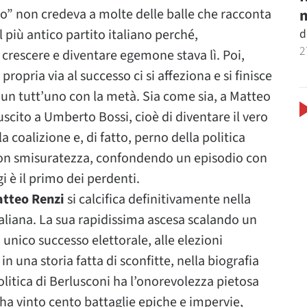
m
eo” non credeva a molte delle balle che racconta
d
l più antico partito italiano perché,
2
 crescere e diventare egemone stava lì. Poi,
opria via al successo ci si affeziona e si finisce
a un tutt’uno con la metà. Sia come sia, a Matteo
uscito a Umberto Bossi, cioè di diventare il vero
a coalizione e, di fatto, perno della politica
 con smisuratezza, confondendo un episodio con
è il primo dei perdenti.
Matteo Renzi
si calcifica definitivamente nella
taliana. La sua rapidissima ascesa scalando un
 unico successo elettorale, alle elezioni
n una storia fatta di sconfitte, nella biografia
politica di Berlusconi ha l’onorevolezza pietosa
ha vinto cento battaglie epiche e impervie,