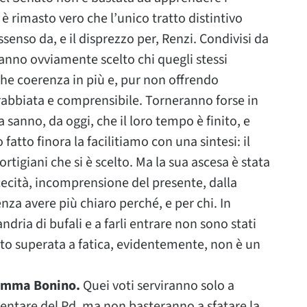
 è rimasto vero che l’unico tratto distintivo
issenso da, e il disprezzo per, Renzi. Condivisi da
 hanno ovviamente scelto chi quegli stessi
he coerenza in più e, pur non offrendo
rrabbiata e comprensibile. Torneranno forse in
anno, da oggi, che il loro tempo è finito, e
atto finora la facilitiamo con una sintesi: il
ortigiani che si è scelto. Ma la sua ascesa è stata
cecità, incomprensione del presente, dalla
nza avere più chiaro perché, e per chi. In
ria di bufali e a farli entrare non sono stati
nto superata a fatica, evidentemente, non è un
 Emma Bonino.
Quei voti serviranno solo a
ntare del Pd, ma non basteranno a sfatare la