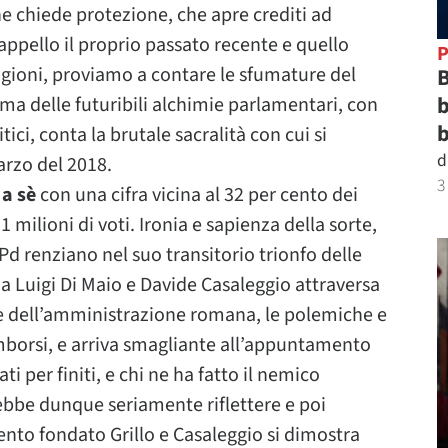
che chiede protezione, che apre crediti ad
ppello il proprio passato recente e quello
P
 ragioni, proviamo a contare le sfumature del
B
b
rima delle futuribili alchimie parlamentari, con
b
tici, conta la brutale sacralità con cui si
d
arzo del 2018.
3
 a sè
con una cifra vicina al 32 per cento dei
1 milioni di voti. Ironia e sapienza della sorte,
l Pd renziano nel suo transitorio trionfo delle
a Luigi Di Maio e Davide Casaleggio attraversa
e dell’amministrazione romana, le polemiche e
rimborsi, e arriva smagliante all’appuntamento
ati per finiti, e chi ne ha fatto il nemico
ebbe dunque seriamente riflettere e poi
nto fondato Grillo e Casaleggio si dimostra