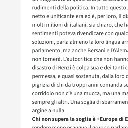
rudimenti della politica. In tutto questo,
netto e unificante era ed è, per loro, il d
molti milioni di italiani, sia chiaro, che
sentimenti poteva rivendicare con qualc
soluzioni, parla almeno la loro lingua a
parlamento, ma anche Bersani e D’Alema s
non tornerà. L’autocritica che non hanno f
disastro di Renzi è colpa sua e dei tanti c
permessa, e quasi sostenuta, dalla loro 
pigrizia di chi da troppi anni comanda se
corridoio non c’è una mucca, ma una mand
sempre gli altri. Una soglia di sbarrame
argine a nulla.
Chi non supera la soglia è +Europa di
rendere meno esangue il gruppo parlame