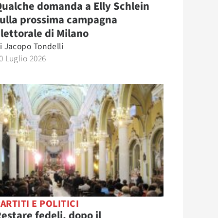
ualche domanda a Elly Schlein
sulla prossima campagna
lettorale di Milano
i
Jacopo Tondelli
0 Luglio 2026
ARTITI E POLITICI
estare fedeli, dopo il