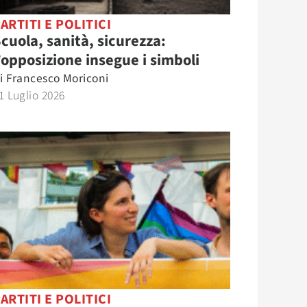
ARTITI E POLITICI
cuola, sanità, sicurezza:
’opposizione insegue i simboli
i
Francesco Moriconi
1 Luglio 2026
ARTITI E POLITICI