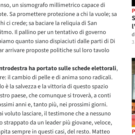
nso, un sismografo millimetrico capace di
P
ote. Sa promettere protezione a chi la vuole; sa
S
hi ci crede; sa baciare la reliquia di San
l
itmo. Il pallino per un tentativo di governo
d
amo quanto siano dispiaciuti dalle parti di Di
3
r arrivare proposte politiche sul loro tavolo
ntrodestra ha portato sulle schede elettorali
,
e: il cambio di pelle e di anima sono radicali.
 la salvezza e la vittoria di questo spazio
stro paese, che comunque si troverà, a conti
ossimi anni e, tanto più, nei prossimi giorni.
i voluto lasciare, il testimone che a nessuno
to strappato da un leader più giovane, veloce,
ita sempre in questi casi, del resto. Matteo
P