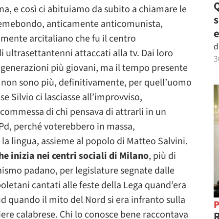
Q
ana, e così ci abituiamo da subito a chiamare le
remebondo, anticamente anticomunista,
e
mente arcitaliano che fu il centro
d
 ultrasettantenni attaccati alla tv. Dai loro
3
e generazioni più giovani, ma il tempo presente
 non sono più, definitivamente, per quell’uomo
 se Silvio ci lasciasse all’improvviso,
commessa di chi pensava di attrarli in un
l Pd, perché voterebbero in massa,
 la lingua, assieme al popolo di Matteo Salvini.
e inizia nei centri sociali di Milano
, più di
nismo padano, per legislature segnate dalle
poletani cantati alle feste della Lega quand’era
ud quando il mito del Nord si era infranto sulla
P
soriere calabrese. Chi lo conosce bene raccontava
R