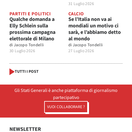
31 Luglio 2026
PARTITI E POLITICI
CALCIO
Qualche domanda a
Se l’Italia non va ai
Elly Schlein sulla
mondiali un motivo ci
prossima campagna
sarà, e l’abbiamo detto
elettorale di Milano
al mondo
di
Jacopo Tondelli
di
Jacopo Tondelli
30 Luglio 2026
27 Luglio 2026
TUTTI I POST
Gli Stati Generali è anche piattaforma di giornalismo
partecipativo
VUOI COLLABORARE ?
NEWSLETTER