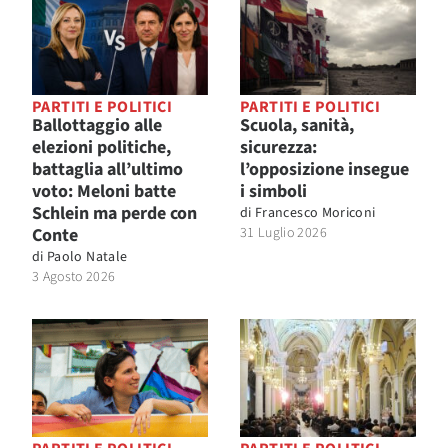
PARTITI E POLITICI
PARTITI E POLITICI
Ballottaggio alle
Scuola, sanità,
elezioni politiche,
sicurezza:
battaglia all’ultimo
l’opposizione insegue
voto: Meloni batte
i simboli
Schlein ma perde con
di
Francesco Moriconi
Conte
31 Luglio 2026
di
Paolo Natale
3 Agosto 2026