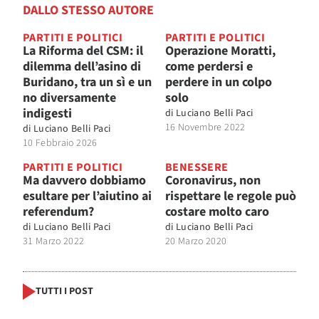
DALLO STESSO AUTORE
PARTITI E POLITICI
PARTITI E POLITICI
La Riforma del CSM: il
Operazione Moratti,
dilemma dell’asino di
come perdersi e
Buridano, tra un sì e un
perdere in un colpo
no diversamente
solo
indigesti
di
Luciano Belli Paci
16 Novembre 2022
di
Luciano Belli Paci
10 Febbraio 2026
PARTITI E POLITICI
BENESSERE
Ma davvero dobbiamo
Coronavirus, non
esultare per l’aiutino ai
rispettare le regole può
referendum?
costare molto caro
di
Luciano Belli Paci
di
Luciano Belli Paci
31 Marzo 2022
20 Marzo 2020
TUTTI I POST