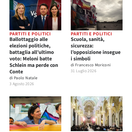
PARTITI E POLITICI
PARTITI E POLITICI
Ballottaggio alle
Scuola, sanità,
elezioni politiche,
sicurezza:
battaglia all’ultimo
l’opposizione insegue
voto: Meloni batte
i simboli
Schlein ma perde con
di
Francesco Moriconi
Conte
31 Luglio 2026
di
Paolo Natale
3 Agosto 2026