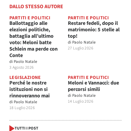
DALLO STESSO AUTORE
PARTITI E POLITICI
PARTITI E POLITICI
Ballottaggio alle
Restare fedeli, dopo il
elezioni politiche,
matrimonio: 5 stelle al
battaglia all’ultimo
top!
voto: Meloni batte
di
Paolo Natale
Schlein ma perde con
27 Luglio 2026
Conte
di
Paolo Natale
3 Agosto 2026
LEGISLAZIONE
PARTITI E POLITICI
Perché le nostre
Meloni e Vannacci: due
istituzioni non si
percorsi simili
rinnoveranno mai
di
Paolo Natale
14 Luglio 2026
di
Paolo Natale
18 Luglio 2026
TUTTI I POST