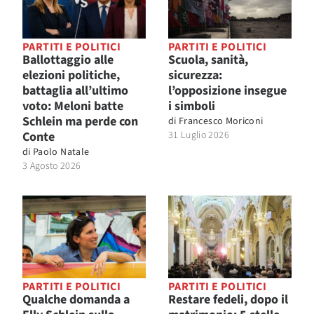
PARTITI E POLITICI
PARTITI E POLITICI
Ballottaggio alle
Scuola, sanità,
elezioni politiche,
sicurezza:
battaglia all’ultimo
l’opposizione insegue
voto: Meloni batte
i simboli
Schlein ma perde con
di
Francesco Moriconi
Conte
31 Luglio 2026
di
Paolo Natale
3 Agosto 2026
PARTITI E POLITICI
PARTITI E POLITICI
Qualche domanda a
Restare fedeli, dopo il