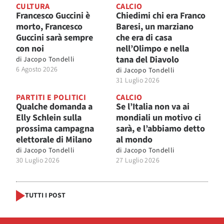
CULTURA
CALCIO
Francesco Guccini è
Chiedimi chi era Franco
morto, Francesco
Baresi, un marziano
Guccini sarà sempre
che era di casa
con noi
nell’Olimpo e nella
tana del Diavolo
di
Jacopo Tondelli
6 Agosto 2026
di
Jacopo Tondelli
31 Luglio 2026
PARTITI E POLITICI
CALCIO
Qualche domanda a
Se l’Italia non va ai
Elly Schlein sulla
mondiali un motivo ci
prossima campagna
sarà, e l’abbiamo detto
elettorale di Milano
al mondo
di
Jacopo Tondelli
di
Jacopo Tondelli
30 Luglio 2026
27 Luglio 2026
TUTTI I POST