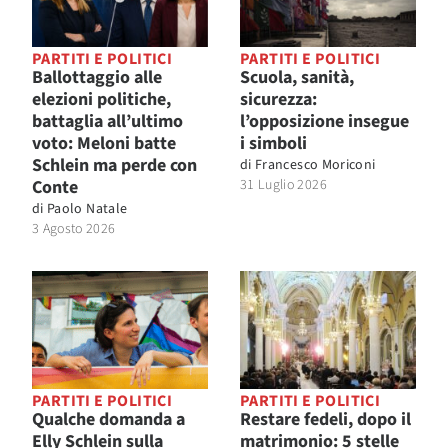
PARTITI E POLITICI
PARTITI E POLITICI
Ballottaggio alle
Scuola, sanità,
elezioni politiche,
sicurezza:
battaglia all’ultimo
l’opposizione insegue
voto: Meloni batte
i simboli
Schlein ma perde con
di
Francesco Moriconi
Conte
31 Luglio 2026
di
Paolo Natale
3 Agosto 2026
PARTITI E POLITICI
PARTITI E POLITICI
Qualche domanda a
Restare fedeli, dopo il
Elly Schlein sulla
matrimonio: 5 stelle