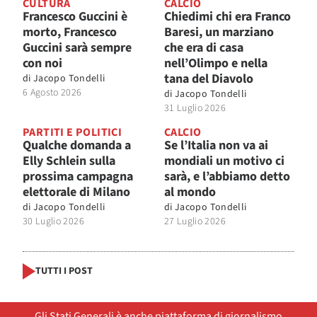
CULTURA
CALCIO
Francesco Guccini è
Chiedimi chi era Franco
morto, Francesco
Baresi, un marziano
Guccini sarà sempre
che era di casa
con noi
nell’Olimpo e nella
tana del Diavolo
di
Jacopo Tondelli
6 Agosto 2026
di
Jacopo Tondelli
31 Luglio 2026
PARTITI E POLITICI
CALCIO
Qualche domanda a
Se l’Italia non va ai
Elly Schlein sulla
mondiali un motivo ci
prossima campagna
sarà, e l’abbiamo detto
elettorale di Milano
al mondo
di
Jacopo Tondelli
di
Jacopo Tondelli
30 Luglio 2026
27 Luglio 2026
TUTTI I POST
Gli Stati Generali è anche piattaforma di giornalismo