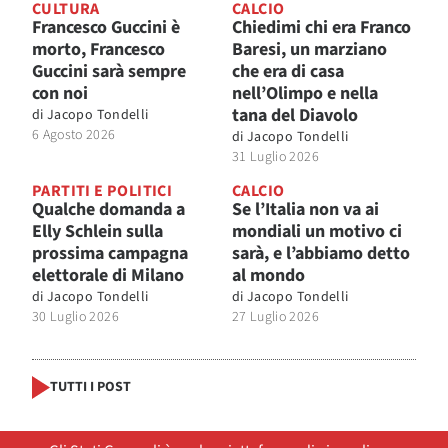
CULTURA
CALCIO
Francesco Guccini è
Chiedimi chi era Franco
morto, Francesco
Baresi, un marziano
Guccini sarà sempre
che era di casa
con noi
nell’Olimpo e nella
tana del Diavolo
di
Jacopo Tondelli
6 Agosto 2026
di
Jacopo Tondelli
31 Luglio 2026
PARTITI E POLITICI
CALCIO
Qualche domanda a
Se l’Italia non va ai
Elly Schlein sulla
mondiali un motivo ci
prossima campagna
sarà, e l’abbiamo detto
elettorale di Milano
al mondo
di
Jacopo Tondelli
di
Jacopo Tondelli
30 Luglio 2026
27 Luglio 2026
TUTTI I POST