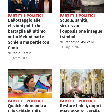
PARTITI E POLITICI
PARTITI E POLITICI
Ballottaggio alle
Scuola, sanità,
elezioni politiche,
sicurezza:
battaglia all’ultimo
l’opposizione insegue
voto: Meloni batte
i simboli
Schlein ma perde con
di
Francesco Moriconi
Conte
31 Luglio 2026
di
Paolo Natale
3 Agosto 2026
PARTITI E POLITICI
PARTITI E POLITICI
Qualche domanda a
Restare fedeli, dopo il
Elly Schlein sulla
matrimonio: 5 stelle