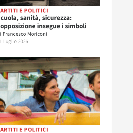
ARTITI E POLITICI
cuola, sanità, sicurezza:
’opposizione insegue i simboli
i
Francesco Moriconi
1 Luglio 2026
ARTITI E POLITICI