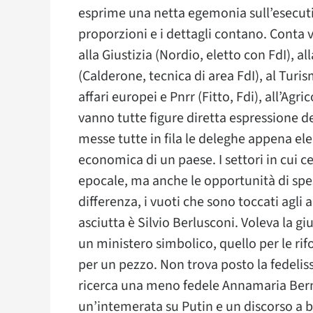
esprime una netta egemonia sull’esecutiv
proporzioni e i dettagli contano. Conta 
alla Giustizia (Nordio, eletto con FdI), al
(Calderone, tecnica di area FdI), al Turi
affari europei e Pnrr (Fitto, Fdi), all’Agr
vanno tutte figure diretta espressione de
messe tutte in fila le deleghe appena el
economica di un paese. I settori in cui cer
epocale, ma anche le opportunità di spe
differenza, i vuoti che sono toccati agli
asciutta è Silvio Berlusconi. Voleva la gi
un ministero simbolico, quello per le rif
per un pezzo. Non trova posto la fedeliss
ricerca una meno fedele Annamaria Bernin
un’intemerata su Putin e un discorso a 