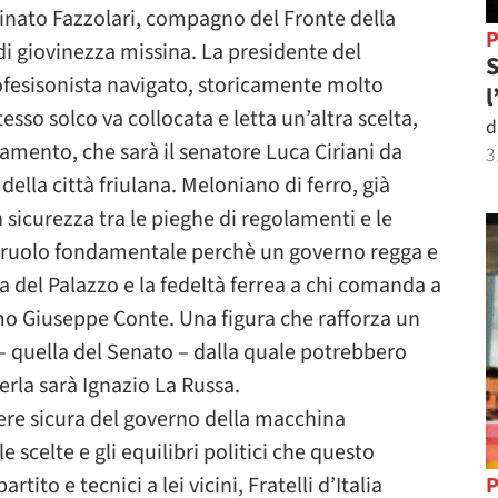
tinato Fazzolari, compagno del Fronte della
P
di giovinezza missina. La presidente del
S
profesisonista navigato, storicamente molto
l
tesso solco va collocata e letta un’altra scelta,
d
lamento, che sarà il senatore Luca Ciriani da
3
ella città friulana. Meloniano di ferro, già
sicurezza tra le pieghe di regolamenti e le
n ruolo fondamentale perchè un governo regga e
a del Palazzo e la fedeltà ferrea a chi comanda a
imo Giuseppe Conte. Una figura che rafforza un
 – quella del Senato – dalla quale potrebbero
erla sarà Ignazio La Russa.
ere sicura del governo della macchina
 scelte e gli equilibri politici che questo
tito e tecnici a lei vicini, Fratelli d’Italia
P