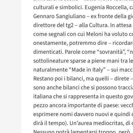
culturali e simbolici. Eugenia Roccella, c
Gennaro Sangiuliano – ex fronte della gi
direttore del tg2 – alla Cultura. In atte
come segnali con cui Meloni ha voluto
onestamente, potremmo dire – ricordare 
dimenticati. Parole come “sovranità”, “n
sottolineature sparse a piene mani tra le
naturalmente “Made in Italy” – sui macc
Restano poi i bilanci, ma quelli – direte 
sono anche bilanci che si possono tracci
italiana che si rappresenta in questo go
pezzo ancora importante di paese: vecch
esprimere nomi davvero nuovi e quindi ob
dirà il tempo). Un’aurea mediocritas, di c
Nessuno potrà lamentarsi troppo, però, 