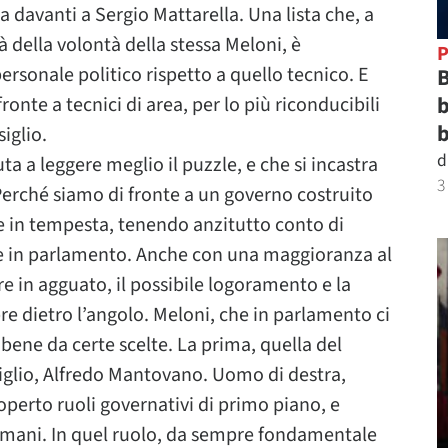
a davanti a Sergio Mattarella. Una lista che, a
là della volontà della stessa Meloni, è
P
personale politico rispetto a quello tecnico. E
B
b
ronte a tecnici di area, per lo più riconducibili
b
iglio.
d
uta a leggere meglio il puzzle, e che si incastra
3
Perché siamo di fronte a un governo costruito
e in tempesta, tenendo anzitutto conto di
re in parlamento. Anche con una maggioranza al
in agguato, il possibile logoramento e la
 dietro l’angolo. Meloni, che in parlamento ci
 bene da certe scelte. La prima, quella del
siglio, Alfredo Mantovano. Uomo di destra,
operto ruoli governativi di primo piano, e
omani. In quel ruolo, da sempre fondamentale