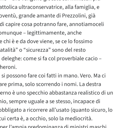
attolica ultraconservatrice, alla famiglia, e
oventù, grande amante di Prezzolini, già
sa di capire cosa potranno fare, annotiamoceli
 comunque – legittimamente, anche
chi è e da dove viene, se ce lo fossimo
atalità” o “sicurezza” sono del resto
 deleghe: come si fa col proverbiale cacio –
heroni.
– si possono fare coi fatti in mano. Vero. Ma ci
are prima, solo scorrendo i nomi. La destra
verno è uno specchio abbastanza realistico di un
io, sempre uguale a se stesso, incapace di
bligato a ricorrere all’usato (quanto sicuro, lo
ui certa è, a occhio, solo la mediocrità.
per l’ampia predominanza di ministri maschi.