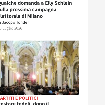
ualche domanda a Elly Schlein
sulla prossima campagna
lettorale di Milano
i
Jacopo Tondelli
0 Luglio 2026
ARTITI E POLITICI
estare fedeli, dopo il