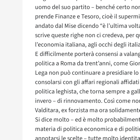
uomo del suo partito – benché certo non
prende Finanze e Tesoro, cioè il superm
andato dal Mise dicendo “è l’ultima volta
scrive queste righe non ci credeva, per q
l’economia italiana, agli occhi degli ita
E difficilmente porterà consensi a valang
politica a Roma da trent’anni, come Gior
Lega non può continuare a presidiare lo 
consolarsi con gli affari regionali affidat
politica leghista, che torna sempre a gal
invero – di rinnovamento. Così come non 
Valditara, ex forzista ma ora solidamente
Si dice molto – ed è molto probabilmen
materia di politica economica e di polit
annotarsi le scelte – tutte molto identit