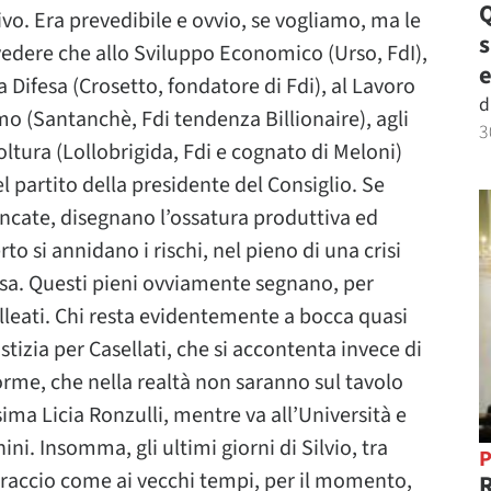
Q
o. Era prevedibile e ovvio, se vogliamo, ma le
vedere che allo Sviluppo Economico (Urso, FdI),
e
la Difesa (Crosetto, fondatore di Fdi), al Lavoro
d
smo (Santanchè, Fdi tendenza Billionaire), agli
3
icoltura (Lollobrigida, Fdi e cognato di Meloni)
l partito della presidente del Consiglio. Se
encate, disegnano l’ossatura produttiva ed
to si annidano i rischi, nel pieno di una crisi
sa. Questi pieni ovviamente segnano, per
 alleati. Chi resta evidentemente a bocca quasi
ustizia per Casellati, che si accontenta invece di
orme, che nella realtà non saranno sul tavolo
ima Licia Ronzulli, mentre va all’Università e
i. Insomma, gli ultimi giorni di Silvio, tra
P
braccio come ai vecchi tempi, per il momento,
R