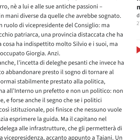
m
o, nè a lui e alle sue antiche passioni –
d
e in mani diverse da quelle che avrebbe sognato.
2
 un ruolo di vicepresidente del Consiglio: ma
chio patriarca, una provincia distaccata che ha
La cosa ha indispettito molto Silvio e i suoi, ma
occupato Giorgia. Anzi.
anche, l’incetta di deleghe pesanti che invece ha
to abbandonare presto il sogno di tornare al
 ormai stabilmente prestato alla politica,
 ha all’Interno un prefetto e non un politico: non
, e forse anche il segno che se i politici
osì istituzionale, poi finisce che nessuno vuole
zia esprimere la guida. Ma il capitano nel
elega alle infrastrutture, che gli permetterà di
 la vicepresidenza, accanto appunto a Tajani. Un